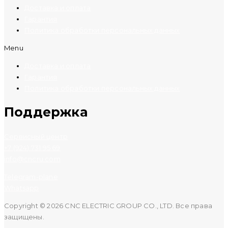
Доставка и оплата
Гарантия
Политика обработки персональных данных
Menu
Доставка и оплата
Гарантия
Политика обработки персональных данных
Поддержка
Сервисный центр
+7 (924) 731 95 69
info@cncru.com
Telegram-plane
Whatsapp
Copyright © 2026 CNC ELECTRIC GROUP CO., LTD. Все права
защищены.