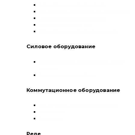
Автоматические выключатели
Выключатели нагрузки и переключатели
Дифференциальные автоматы
Модульные контакторы
Устройства защитного отключения
Силовое оборудование
Автоматические выключатели в литом
корпусе
Воздушные выключатели
Коммутационное оборудование
Выключатели нагрузки-рубильники
Контакторы
Пускатели
Реле