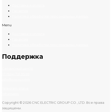
Доставка и оплата
Гарантия
Политика обработки персональных данных
Menu
Доставка и оплата
Гарантия
Политика обработки персональных данных
Поддержка
Сервисный центр
+7 (924) 731 95 69
info@cncru.com
Telegram-plane
Whatsapp
Copyright © 2026 CNC ELECTRIC GROUP CO., LTD. Все права
защищены.