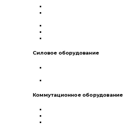
Автоматические выключатели
Выключатели нагрузки и
переключатели
Дифференциальные автоматы
Модульные контакторы
Устройства защитного отключения
Силовое оборудование
Автоматические выключатели в литом
корпусе
Воздушные выключатели
Коммутационное оборудование
Выключатели нагрузки-рубильники
Контакторы
Пускатели