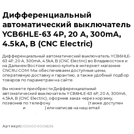
Распродан
Дифференциальный
автоматический выключатель
YCB6HLE-63 4P, 20 A, 300mA,
4.5kA, B (CNC Electric)
Дифференциальный автоматический выключатель YCB6HLE-
63 4P, 20 A, 300mA, 4.5kA, B (CNC Electric) во Владивостоке и
на Дальнем Востоке можно купить в интернет-магазине
CNCRU.COM. Мы обеспечиваем доступные цены,
оперативную доставку и гарантию, а также удобный подбор
товаров по параметрам на сайте.
Вы можете приобрести Дифференциальный
автоматический выключатель YCB6HLE-63 4P, 20 A, 300mA,
4.5kA, B (CNC Electric), оформив заказ через корзину,
позвонив по телефону
+ 7 (950) 286 62 09
(также доступен
whatsapp
и
telegram
) или написав на наш email
info@cncru.com
.
Артикул
2000000006536