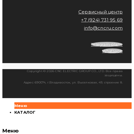
Сервисный центр
+7 (924) 731 95 69
info@cncru.com
Telegram-plane
Whatsapp
Copyright © 2026 CNC ELECTRIC GROUP CO., LTD. Все права
защищены.
Адрес: 690074, г.Владивосток, ул. Выселковая, 49, строение 8.
Меню
КАТАЛОГ
Меню