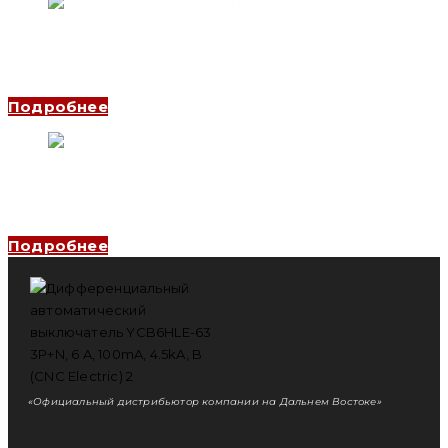
Дифференциальный автоматический выключатель
YCB6HLE-63 1P+N, 20 A, 30mA, 4.5kA, C (CNC Electric)
Подробнее
Дифференциальный автоматический выключатель
YCB9LE-80M 1P+N, 16 A, 30mA, 6kA, D (CNC Electric)
Подробнее
«Официальный дистрибьютор компании на Дальнем Востоке»