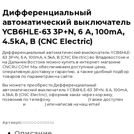
Распродан
Дифференциальный
автоматический выключатель
YCB6HLE-63 3P+N, 6 A, 100mA,
4.5kA, B (CNC Electric)
Дифференциальный автоматический выключатель YCB6HLE-
63 3P+N, 6 A, 100mA, 4.5kA, B (CNC Electric) во Владивостоке и
на Дальнем Востоке можно купить в интернет-магазине
CNCRU.COM. Мы обеспечиваем доступные цены,
оперативную доставку и гарантию, а также удобный подбор
товаров по параметрам на сайте.
Вы можете приобрести Дифференциальный
автоматический выключатель YCB6HLE-63 3P+N, 6 A, 100mA,
4.5kA, B (CNC Electric), оформив заказ через корзину,
позвонив по телефону
+ 7 (950) 286 62 09
(также доступен
whatsapp
и
telegram
) или написав на наш email
info@cncru.com
.
Артикул
2000000009346
Описание