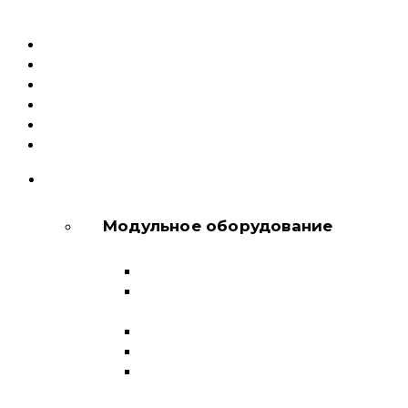
Каталог
Доставка и оплата
Документация
Сервисный центр и Гарантия
О компании
Контакты
КАТАЛОГ
Модульное оборудование
Автоматические выключатели
Выключатели нагрузки и
переключатели
Дифференциальные автоматы
Модульные контакторы
Устройства защитного отключения