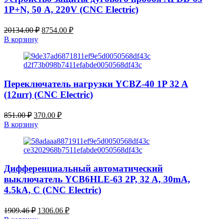
1P+N, 50 А, 220V (CNC Electric)
Первоначальная
Текущая
20134.00
₽
8754.00
₽
цена
цена:
В корзину
составляла
8754.00 ₽.
20134.00 ₽.
Переключатель нагрузки YCBZ-40 1P 32 A
(12шт) (CNC Electric)
Первоначальная
Текущая
851.00
₽
370.00
₽
цена
цена:
В корзину
составляла
370.00 ₽.
851.00 ₽.
Дифференциальный автоматический
выключатель YCB6HLE-63 2P, 32 A, 30mA,
4.5kA, C (CNC Electric)
Первоначальная
Текущая
1909.46
₽
1306.06
₽
цена
цена: