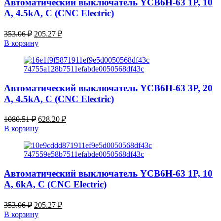
Автоматический выключатель YCB6H-63 1P, 10
A, 4.5kA, C (CNC Electric)
Первоначальная
Текущая
353.06
₽
205.27
₽
цена
цена:
В корзину
составляла
205.27 ₽.
353.06 ₽.
Автоматический выключатель YCB6H-63 3P, 20
A, 4.5kA, C (CNC Electric)
Первоначальная
Текущая
1080.51
₽
628.20
₽
цена
цена:
В корзину
составляла
628.20 ₽.
1080.51 ₽.
Автоматический выключатель YCB6H-63 1P, 10
A, 6kA, C (CNC Electric)
Первоначальная
Текущая
353.06
₽
205.27
₽
цена
цена:
В корзину
составляла