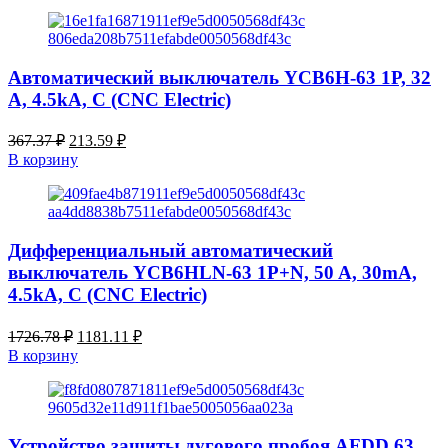
205.27 ₽.
353.06 ₽.
Автоматический выключатель YCB6H-63 1P, 32
A, 4.5kA, C (CNC Electric)
Первоначальная
Текущая
367.37
₽
213.59
₽
цена
цена:
В корзину
составляла
213.59 ₽.
367.37 ₽.
Дифференциальный автоматический
выключатель YCB6HLN-63 1P+N, 50 A, 30mA,
4.5kA, C (CNC Electric)
Первоначальная
Текущая
1726.78
₽
1181.11
₽
цена
цена:
В корзину
составляла
1181.11 ₽.
1726.78 ₽.
Устройство защиты дугового пробоя AFDD 63