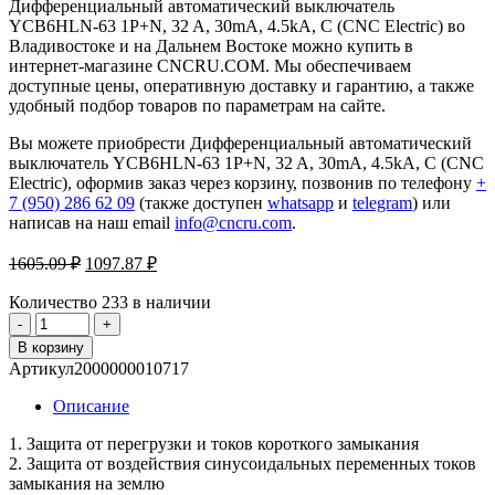
Дифференциальный автоматический выключатель
YCB6HLN-63 1P+N, 32 A, 30mA, 4.5kA, C (CNC Electric) во
Владивостоке и на Дальнем Востоке можно купить в
интернет-магазине CNCRU.COM. Мы обеспечиваем
доступные цены, оперативную доставку и гарантию, а также
удобный подбор товаров по параметрам на сайте.
Вы можете приобрести Дифференциальный автоматический
выключатель YCB6HLN-63 1P+N, 32 A, 30mA, 4.5kA, C (CNC
Electric), оформив заказ через корзину, позвонив по телефону
+
7 (950) 286 62 09
(также доступен
whatsapp
и
telegram
) или
написав на наш email
info@cncru.com
.
Первоначальная
Текущая
1605.09
₽
1097.87
₽
цена
цена:
составляла
Количество
233 в наличии
1097.87 ₽.
Количество
1605.09 ₽.
товара
В корзину
Дифференциальный
Артикул
2000000010717
автоматический
выключатель
Описание
YCB6HLN-
63
1. Защита от перегрузки и токов короткого замыкания
1P+N,
2. Защита от воздействия синусоидальных переменных токов
32
замыкания на землю