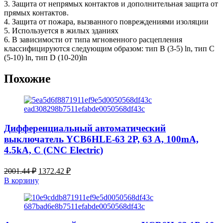
A,
3. Защита от непрямых контактов и дополнительная защита от
30mA,
прямых контактов.
4.5kA,
4. Защита от пожара, вызванного повреждениями изоляции
C
5. Используется в жилых зданиях
(CNC
6. В зависимости от типа мгновенного расцепления
Electric)
классифицируются следующим образом: тип B (3-5) ln, тип C
(5-10) ln, тип D (10-20)ln
Похожие
Дифференциальный автоматический
выключатель YCB6HLE-63 2P, 63 A, 100mA,
4.5kA, C (CNC Electric)
Первоначальная
Текущая
2001.44
₽
1372.42
₽
цена
цена:
В корзину
составляла
1372.42 ₽.
2001.44 ₽.