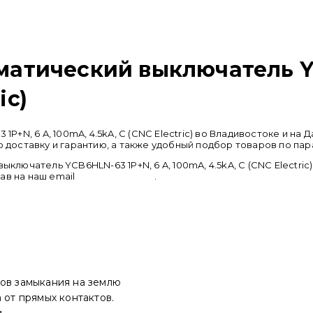
тический выключатель YCB
ic)
N, 6 A, 100mA, 4.5kA, C (CNC Electric) во Владивостоке и на
оставку и гарантию, а также удобный подбор товаров по пар
ючатель YCB6HLN-63 1P+N, 6 A, 100mA, 4.5kA, C (CNC Electric
сав на наш email
info@cncru.com
.
ков замыкания на землю
 от прямых контактов.
и