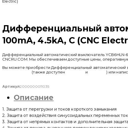
Electric)
Распродан
Дифференциальный автома
100mA, 4.5kA, C (CNC Electr
Дифференциальный автоматический выключатель YCB6HLN-63 1P+
CNCRU.COM. Мы обеспечиваем доступные цены, оперативную д
Вы можете приобрести Дифференциальный автоматический выкл
(950) 286 62 09
(также доступен
whatsapp
и
telegram
) или напи
Артикул
2000000011035
Описание
1. Защита от перегрузки и токов короткого замыкания
2. Защита от воздействия синусоидальных переменных то
3. Защита от непрямых контактов и дополнительная защита
4. Защита от пожара, вызванного повреждениями изоляци