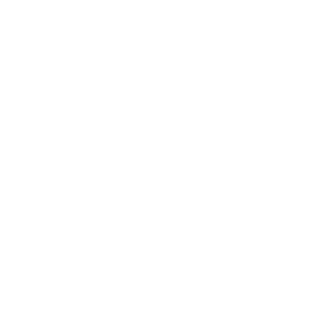
P+N, 20 A, 30mA, 4.5kA, C (CNC Electric)
P+N, 1 A, 30mA, 6kA, D (CNC Electric)
P, 16 A, 30mA, 4.5kA, D (CNC Electric)