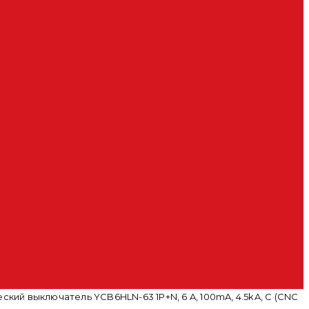
ий выключатель YCB6HLN-63 1P+N, 6 A, 100mA, 4.5kA, C (CNC