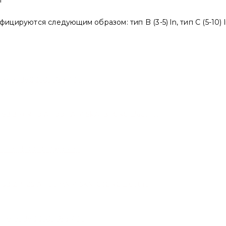
цируются следующим образом: тип B (3-5) ln, тип C (5-10) ln
P+N, 10 A, 100mA, 4.5kA, B (CNC Electric)
P, 25 A, 100mA, 4.5kA, C (CNC Electric)