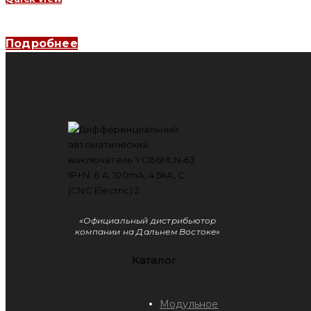
Дифференциальный автоматический выключатель YCB9LE-80M 
Подробнее
«Официальный дистрибьютор
компании на Дальнем Востоке»
Каталог
Модульное