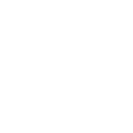
-80M 1P+N, 40 A, 30mA, 6kA, C (CNC Electric)
P, 50 A, 30mA, 4.5kA, C (CNC Electric)
-80M 3P+N, 3 A, 30mA, 6kA, C (CNC Electric)