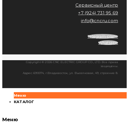
Сервисный центр
+7 (924) 731 95 69
info@cncru.com
Telegram-plane
Whatsapp
Copyright © 2026 CNC ELECTRIC GROUP CO., LTD. Все права
защищены.
Адрес: 690074, г.Владивосток, ул. Выселковая, 49, строение 8.
Меню
КАТАЛОГ
Меню