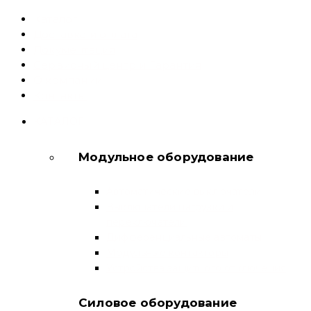
Каталог
Доставка и оплата
Документация
Сервисный центр и Гарантия
О компании
Контакты
КАТАЛОГ
Модульное оборудование
Автоматические выключатели
Выключатели нагрузки и
переключатели
Дифференциальные автоматы
Модульные контакторы
Устройства защитного отключения
Силовое оборудование