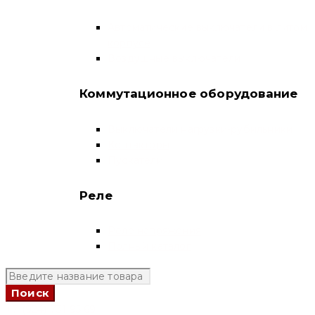
Автоматические выключатели в литом
корпусе
Воздушные выключатели
Коммутационное оборудование
Выключатели нагрузки-рубильники
Контакторы
Пускатели
Реле
Реле напряжения
Полный каталог
+7 (924) 731 95 69