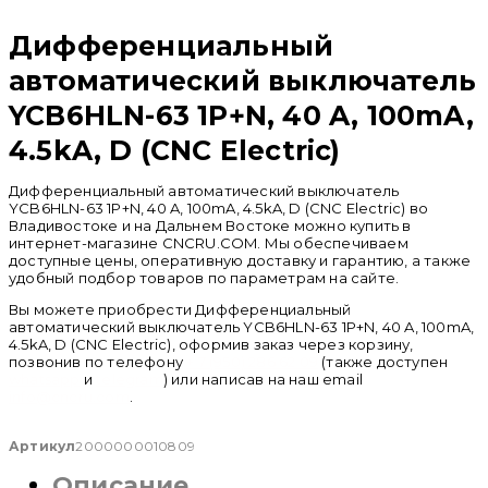
Распродан
Дифференциальный
автоматический выключатель
YCB6HLN-63 1P+N, 40 A, 100mA,
4.5kA, D (CNC Electric)
Дифференциальный автоматический выключатель
YCB6HLN-63 1P+N, 40 A, 100mA, 4.5kA, D (CNC Electric) во
Владивостоке и на Дальнем Востоке можно купить в
интернет-магазине CNCRU.COM. Мы обеспечиваем
доступные цены, оперативную доставку и гарантию, а также
удобный подбор товаров по параметрам на сайте.
Вы можете приобрести Дифференциальный
автоматический выключатель YCB6HLN-63 1P+N, 40 A, 100mA,
4.5kA, D (CNC Electric), оформив заказ через корзину,
позвонив по телефону
+ 7 (950) 286 62 09
(также доступен
whatsapp
и
telegram
) или написав на наш email
info@cncru.com
.
Артикул
2000000010809
Описание