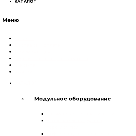
КАТАЛОГ
Меню
Каталог
Доставка и оплата
Документация
Сервисный центр и Гарантия
О компании
Контакты
КАТАЛОГ
Модульное оборудование
Автоматические выключатели
Выключатели нагрузки и
переключатели
Дифференциальные автоматы