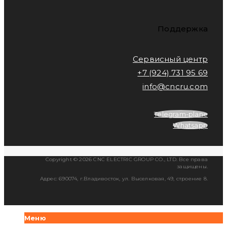
Поддержка
Сервисный центр
+7 (924) 731 95 69
info@cncru.com
Telegram-plane
Whatsapp
Copyright © 2026 CNC ELECTRIC GROUP CO., LTD. Все права
защищены.
Адрес: 690074, г.Владивосток, ул. Выселковая, 49, строение 8.
Меню