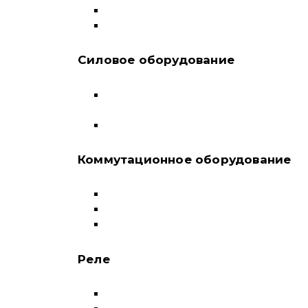
Модульные контакторы
Устройства защитного отключения
Силовое оборудование
Автоматические выключатели в литом
корпусе
Воздушные выключатели
Коммутационное оборудование
Выключатели нагрузки-рубильники
Контакторы
Пускатели
Реле
Реле напряжения