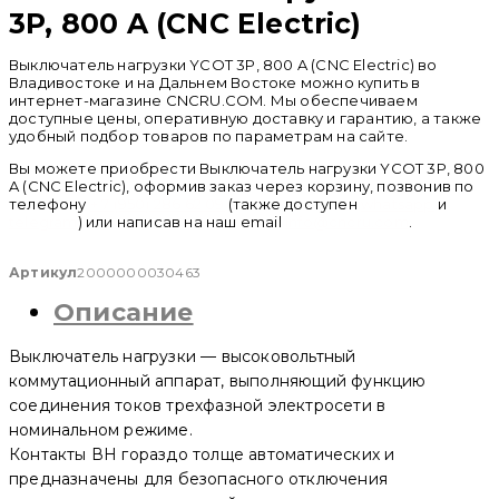
3P, 800 A (CNC Electric)
Выключатель нагрузки YCOT 3P, 800 A (CNC Electric) во
Владивостоке и на Дальнем Востоке можно купить в
интернет-магазине CNCRU.COM. Мы обеспечиваем
доступные цены, оперативную доставку и гарантию, а также
удобный подбор товаров по параметрам на сайте.
Вы можете приобрести Выключатель нагрузки YCOT 3P, 800
A (CNC Electric), оформив заказ через корзину, позвонив по
телефону
+ 7 (950) 286 62 09
(также доступен
whatsapp
и
telegram
) или написав на наш email
info@cncru.com
.
Артикул
2000000030463
Описание
Выключатель нагрузки — высоковольтный
коммутационный аппарат, выполняющий функцию
соединения токов трехфазной электросети в
номинальном режиме.
Контакты ВН гораздо толще автоматических и
предназначены для безопасного отключения