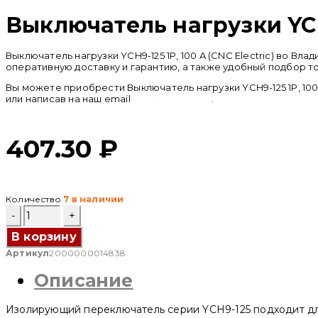
Выключатель нагрузки YCH9-
Выключатель нагрузки YCH9-125 1P, 100 A (CNC Electric) во 
оперативную доставку и гарантию, а также удобный подбор т
Вы можете приобрести Выключатель нагрузки YCH9-125 1P, 100 
или написав на наш email
info@cncru.com
.
407.30
₽
Количество
7 в наличии
Количество
товара
Выключатель
В корзину
нагрузки
Артикул
2000000014838
YCH9-
125
Описание
1P,
100
A
Изолирующий переключатель серии YCH9-125 подходит для
(CNC