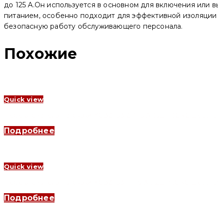
Electric)
до 125 А.Он используется в основном для включения или 
питанием, особенно подходит для эффективной изоляции
безопасную работу обслуживающего персонала.
Похожие
Quick view
Переключатель нагрузки YCBZ-63 2P 16 A (6шт) (CNC Electric
Подробнее
Quick view
Переключатель нагрузки YCBZ-63 1P 16 A (12шт) (CNC Electric
Подробнее