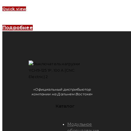
Quick view
Выключатель нагрузки YCH9-125 4P, 100 A (CNC Electric)
Подробнее
«Официальный дистрибьютор
компании на Дальнем Востоке»
Каталог
Модульное
оборудование