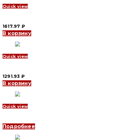
Quick view
Переключатель нагрузки YCBZ-125 1P 63 A (6шт) (CNC Electric
1617.97
₽
В корзину
Quick view
Выключатель нагрузки YCH9-125 3P, 100 A (CNC Electric)
1291.93
₽
В корзину
Quick view
Выключатель нагрузки YCH9-125 2P, 125 A (CNC Electric)
Подробнее