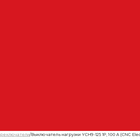
переключатели
/
Выключатель нагрузки YCH9-125 1P, 100 A (CNC Elec