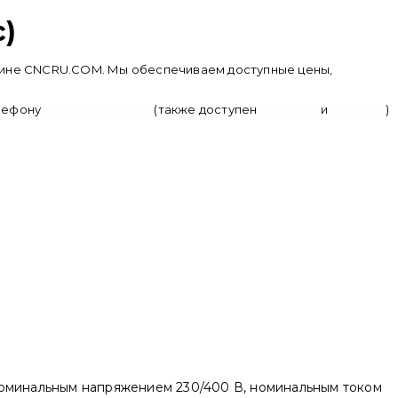
c)
агазине CNCRU.COM. Мы обеспечиваем доступные цены,
елефону
+ 7 (950) 286 62 09
(также доступен
whatsapp
и
telegram
)
номинальным напряжением 230/400 В, номинальным током