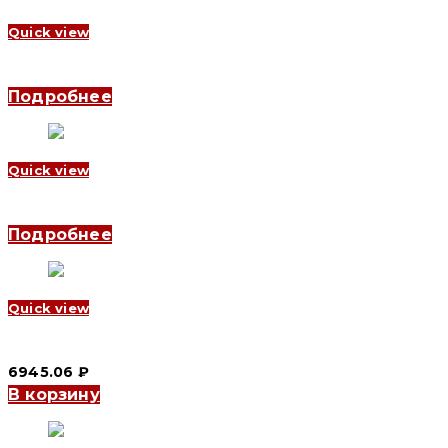
Quick view
Переключатель нагрузки YCBZ-63 1P 25 A (12шт) (CNC Electric
Подробнее
Quick view
Выключатель нагрузки YCH9-125 2P, 63 A (CNC Electric)
Подробнее
Quick view
Переключатель нагрузки YCBZ-125 3P 100 A (2шт) (CNC Electri
6945.06
₽
В корзину