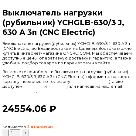
Выключатель нагрузки
(рубильник) YCHGLB-630/3 J,
630 A 3п (CNC Electric)
Выключатель нагрузки (рубильник) YCHGLB-630/3 J, 630 A 3п
(CNC Electric) во Владивостоке и на Дальнем Востоке можно
купить в интернет-магазине CNCRU.COM. Мы обеспечиваем
доступные цены, оперативную доставку и гарантию, а также
удобный подбор товаров по параметрам на сайте.
Вы можете приобрести Выключатель нагрузки (рубильник)
YCHGLB-630/3 J, 630 A 3п (CNC Electric), оформив заказ через
корзину, позвонив по телефону
+ 7 (950) 286 62 09
(также
доступен
whatsapp
и
telegram
) или написав на наш email
info@cncru.com
.
24554.06
₽
Количество
2 в наличии
Количество