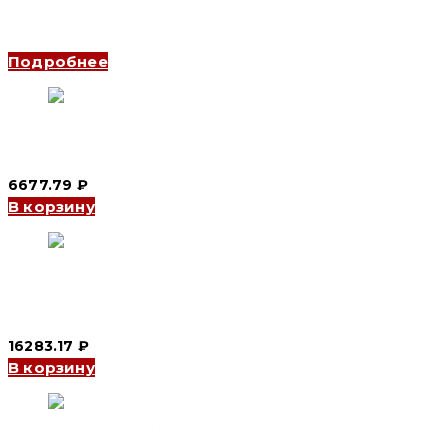
Выключатель нагрузки (рубильник) YCHGLB 3P (J), 1000 A
(CNC Electric)
Подробнее
Выключатель нагрузки YCOT 4P, 125 A (CNC Electric)
6677.79
₽
В корзину
Выключатель нагрузки YCOT 4P (J), 250 A (выносная ручка)
(CNC Electric)
16283.17
₽
В корзину