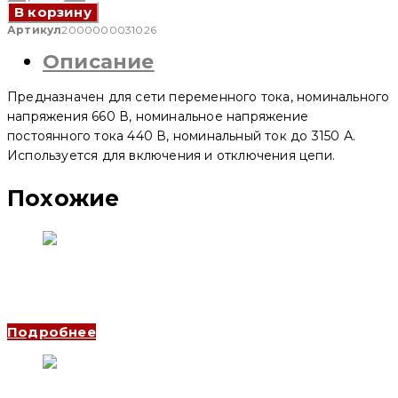
товара
В корзину
Выключатель
нагрузки
Артикул
2000000031026
(рубильник)
Описание
YCHGLB-
630/3
J,
Предназначен для сети переменного тока, номинального
630
A
напряжения 660 В, номинальное напряжение
3п
постоянного тока 440 В, номинальный ток до 3150 А.
(CNC
Используется для включения и отключения цепи.
Electric)
Похожие
Выключатель нагрузки (рубильник) YCHGLB 3P, 200 A (CNC
Electric)
Подробнее