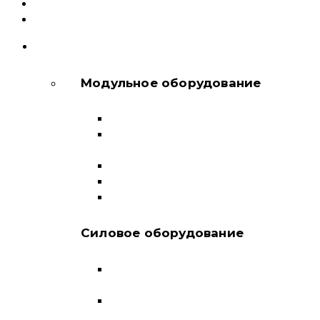
О компании
Контакты
КАТАЛОГ
Модульное оборудование
Автоматические выключатели
Выключатели нагрузки и
переключатели
Дифференциальные автоматы
Модульные контакторы
Устройства защитного отключения
Силовое оборудование
Автоматические выключатели в литом
корпусе
Воздушные выключатели