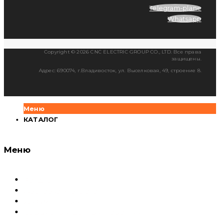
Telegram-plane
Whatsapp
Copyright © 2026 CNC ELECTRIC GROUP CO., LTD. Все права
защищены.
Адрес: 690074, г.Владивосток, ул. Выселковая, 49, строение 8.
Меню
КАТАЛОГ
Меню
Каталог
Доставка и оплата
Документация
Сервисный центр и Гарантия