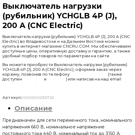
Выключатель нагрузки
(рубильник) YCHGLB 4P (J),
200 A (CNC Electric)
Выключатель нагрузки (рубильник) YCHGLB 4P (J), 200 A (CNC
Electric) во Владивостоке и на Дальнем Востоке можно
купить в интернет-магазине CNCRU.COM. Мы обеспечиваем
доступные цены, оперативную доставку и гарантию, а также
удобный подбор товаров по параметрам на сайте.
Вы можете приобрести Выключатель нагрузки (рубильник)
YCHGLB 4P (J), 200 A (CNC Electric), оформив заказ через
корзину, позвонив по телефону
+ 7 (950) 286 62 09
(также
доступен
whatsapp
и
telegram
) или написав на наш email
info@cncru.com
.
Артикул
2000000030722
Описание
Предназначен для сети переменного тока, номинального
напряжения 660 В, номинальное напряжение
постоянного тока 440 В, номинальный ток до 3150 А.