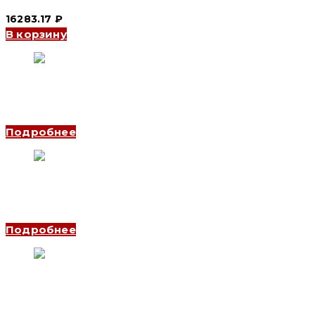
16283.17
₽
В корзину
Выключатель нагрузки YCOT 4P (J), 630 A (выносная ручка)
(CNC Electric)
Подробнее
Выключатель нагрузки (рубильник) YCHGLB 3P (J), 100 A
(CNC Electric)
Подробнее
Выключатель нагрузки (рубильник) YCHGLB 3P, 200 A (CNC
Electric)