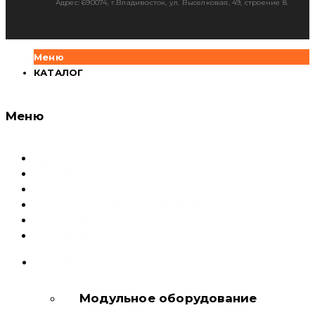
Адрес: 690074, г.Владивосток, ул. Выселковая, 49, строение 8.
Меню
КАТАЛОГ
Меню
Каталог
Доставка и оплата
Документация
Сервисный центр и Гарантия
О компании
Контакты
КАТАЛОГ
Модульное оборудование