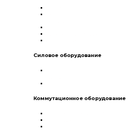
Автоматические выключатели
Выключатели нагрузки и
переключатели
Дифференциальные автоматы
Модульные контакторы
Устройства защитного отключения
Силовое оборудование
Автоматические выключатели в литом
корпусе
Воздушные выключатели
Коммутационное оборудование
Выключатели нагрузки-рубильники
Контакторы
Пускатели