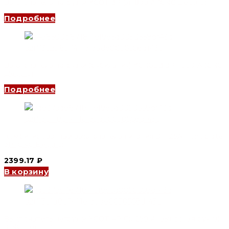
Выключатель нагрузки YCOT 3P (J), 800 A (CNC Electric)
Подробнее
Выключатель нагрузки (рубильник) YCHGLB 3P, 1000 A (CNC
Electric)
Подробнее
Комбинированный выключатель питания D11-25A front plate
3P (CNC Electric)
2399.17
₽
В корзину
Выключатель нагрузки YCOT 4P (J), 250 A (выносная ручка)
(CNC Electric)