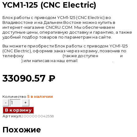
YCM1-125 (CNC Electric)
Блок работы с приводом YCM1-125 (CNC Electric) во
Владивостоке и на Дальнем Востоке можно купить в
интернет-магазине CNCRU.COM. Мы обеспечиваем
доступные цены, оперативную доставку и гарантию, а также
удобный подбор товаров по параметрам на сайте.
Вы можете приобрести Блок работы с приводом YCM1-125
(CNC Electric), оформив заказ через корзину, позвонив по
телефону
+ 7 (950) 286 62 09
(также доступен
whatsapp
и
telegram
) или написав на наш email
info@cncru.com
.
33090.57
₽
Количество
5 в наличии
Количество
товара
В корзину
Блок
работы
Артикул
2000000042558
с
приводом
Похожие
YCM1-
125