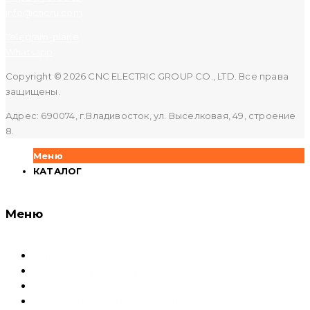
info@cncru.com
Telegram-plane
Whatsapp
Copyright © 2026 CNC ELECTRIC GROUP CO., LTD. Все права
защищены.
Адрес: 690074, г.Владивосток, ул. Выселковая, 49, строение
8.
Меню
КАТАЛОГ
Меню
Каталог
Доставка и оплата
Документация
Сервисный центр и Гарантия