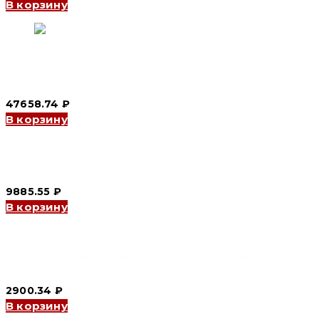
В корзину
Панель втычная для YCM1-630 заднего присоединения
(разъемы сзади) (CNC Electric)
47658.74
₽
В корзину
Механическая блокировка YCM1-630 (CNC Electric)
9885.55
₽
В корзину
Дополнительный контакт YCM1-630L аварийный (alarm
contact left) (CNC Electric)
2900.34
₽
В корзину