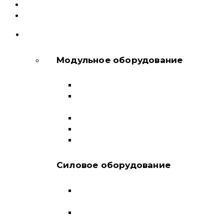
О компании
Контакты
КАТАЛОГ
Модульное оборудование
Автоматические выключатели
Выключатели нагрузки и
переключатели
Дифференциальные автоматы
Модульные контакторы
Устройства защитного отключения
Силовое оборудование
Автоматические выключатели в литом
корпусе
Воздушные выключатели