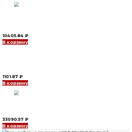
Реле минимального напряжения YCM1-800 (under voltage
release) (CNC Electric)
10405.84
₽
В корзину
Дополнительный контакт YCM1-250L (right auxiliry) (CNC
Electric)
1101.87
₽
В корзину
Блок работы с приводом YCM1-63 (CNC Electric)
33090.57
₽
В корзину