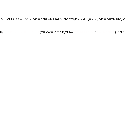
зине CNCRU.COM. Мы обеспечиваем доступные цены, оперативную
ну
+ 7 (950) 286 62 09
(также доступен
whatsapp
и
telegram
) или