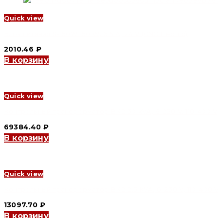
Quick view
Блок питания S-150W 150 W, 6.5 A, 24 V (CNC Electric)
2010.46
₽
В корзину
Quick view
Контрольный трансформатор BK2 30 kVA, 6-230 V, 110-400 V,
69384.40
₽
В корзину
Quick view
Контрольный трансформатор BK2 2.5 kVA, 6-230 V, 110-400 V,
13097.70
₽
В корзину