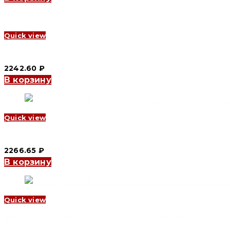
Quick view
Контрольный трансформатор BK2 0.25 kVA, 6-230 V, 110-400 V
2242.60
₽
В корзину
Quick view
Блок питания S-200W 200 W, 4.2 A, 48 V (CNC Electric)
2266.65
₽
В корзину
Quick view
Блок питания S-200W 200 W, 5.5 A, 36 V (CNC Electric)