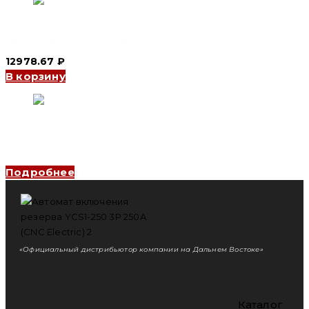
Автомат включения резерва YCQ3B 4P, 32 A (CNC Electric)
12978.67
₽
В корзину
Автомат включения резерва YCS1-160 3P, 160 A (CNC
Electric)
Подробнее
«Официальный дистрибьютор компании на Дальнем Востоке»
Каталог