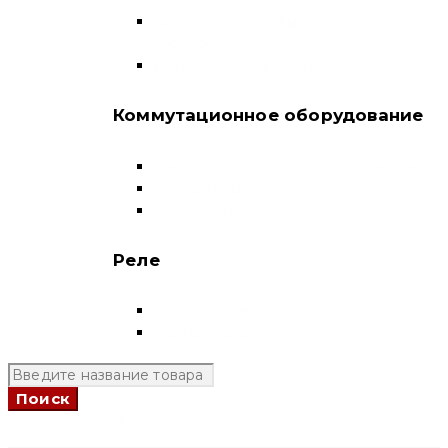
Автоматические выключатели в литом
корпусе
Воздушные выключатели
Коммутационное оборудование
Выключатели нагрузки-рубильники
Контакторы
Пускатели
Реле
Реле напряжения
Полный каталог
+7 (924) 731 95 69