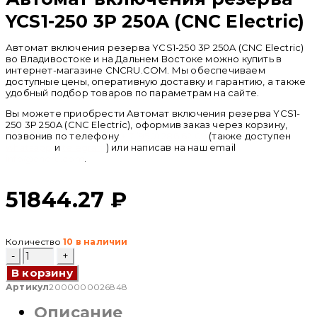
YCS1-250 3P 250A (CNC Electric)
Автомат включения резерва YCS1-250 3P 250A (CNC Electric)
во Владивостоке и на Дальнем Востоке можно купить в
интернет-магазине CNCRU.COM. Мы обеспечиваем
доступные цены, оперативную доставку и гарантию, а также
удобный подбор товаров по параметрам на сайте.
Вы можете приобрести Автомат включения резерва YCS1-
250 3P 250A (CNC Electric), оформив заказ через корзину,
позвонив по телефону
+ 7 (950) 286 62 09
(также доступен
whatsapp
и
telegram
) или написав на наш email
info@cncru.com
.
51844.27
₽
Количество
10 в наличии
Количество
товара
В корзину
Автомат
включения
Артикул
2000000026848
резерва
Описание
YCS1-