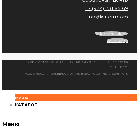
+7 (924) 731 95 69
info@cncru.com
Telegram-plane
Whatsapp
Copyright © 2026 CNC ELECTRIC GROUP CO., LTD. Все права
защищены.
Адрес: 690074, г.Владивосток, ул. Выселковая, 49, строение 8.
Меню
КАТАЛОГ
Меню