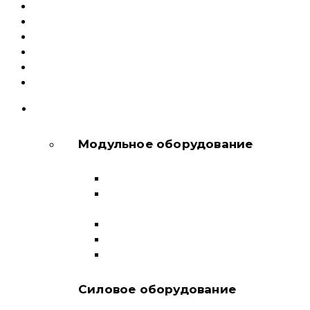
Каталог
Доставка и оплата
Документация
Сервисный центр и Гарантия
О компании
Контакты
КАТАЛОГ
Модульное оборудование
Автоматические выключатели
Выключатели нагрузки и
переключатели
Дифференциальные автоматы
Модульные контакторы
Устройства защитного отключения
Силовое оборудование