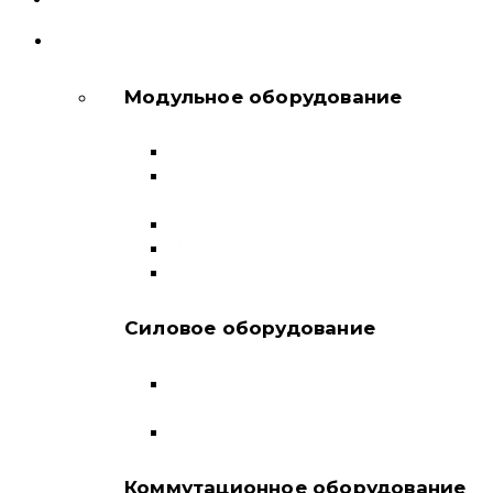
КАТАЛОГ
Модульное оборудование
Автоматические выключатели
Выключатели нагрузки и
переключатели
Дифференциальные автоматы
Модульные контакторы
Устройства защитного отключения
Силовое оборудование
Автоматические выключатели в литом
корпусе
Воздушные выключатели
Коммутационное оборудование