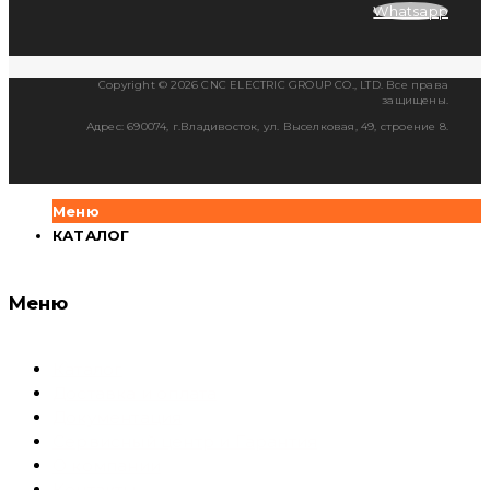
Whatsapp
Copyright © 2026 CNC ELECTRIC GROUP CO., LTD. Все права
защищены.
Адрес: 690074, г.Владивосток, ул. Выселковая, 49, строение 8.
Меню
КАТАЛОГ
Меню
Каталог
Доставка и оплата
Документация
Сервисный центр и Гарантия
О компании
Контакты