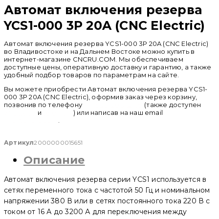
Автомат включения резерва
YCS1-000 3P 20A (CNC Electric)
Автомат включения резерва YCS1-000 3P 20A (CNC Electric)
во Владивостоке и на Дальнем Востоке можно купить в
интернет-магазине CNCRU.COM. Мы обеспечиваем
доступные цены, оперативную доставку и гарантию, а также
удобный подбор товаров по параметрам на сайте.
Вы можете приобрести Автомат включения резерва YCS1-
000 3P 20A (CNC Electric), оформив заказ через корзину,
позвонив по телефону
+ 7 (950) 286 62 09
(также доступен
whatsapp
и
telegram
) или написав на наш email
info@cncru.com
.
Артикул
2000000015651
Описание
Автомат включения резерва серии YCS1 используется в
сетях переменного тока с частотой 50 Гц и номинальном
напряжении 380 В или в сетях постоянного тока 220 В с
током от 16 А до 3200 А для переключения между