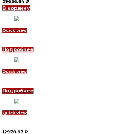
29656.64
₽
В корзину
Quick view
Автомат включения резерва YCS1 4P, 1250 A (CNC Electric)
Подробнее
Quick view
Автомат включения резерва YCS1-160 3P, 160 A (CNC Electric)
Подробнее
Quick view
Автомат включения резерва YCQ3B 4P, 32 A (CNC Electric)
12978.67
₽