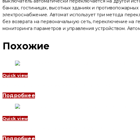
Electric)
выключатель автоматически переключается на другой исто
банках, гостиницах, высотных зданиях и противопожарных
электроснабжение. Автомат использует три метода перек
без возврата на первоначальную сеть, переключение на 
мониторинга параметров и управления устройством. Авто
Похожие
Quick view
Автомат включения резерва YCS1 4P, 160 A (CNC Electric)
Подробнее
Quick view
Автомат включения резерва YCS1 4P, 2500 A (CNC Electric)
Подробнее