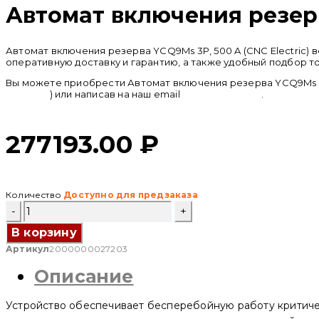
Автомат включения резерва
Автомат включения резерва YCQ9Ms 3P, 500 A (CNC Electric)
оперативную доставку и гарантию, а также удобный подбор т
Вы можете приобрести Автомат включения резерва YCQ9Ms 3P,
telegram
) или написав на наш email
info@cncru.com
.
277193.00
₽
Количество
Доступно для предзаказа
Количество
товара
Автомат
В корзину
включения
Артикул
2000000027203
резерва
YCQ9Ms
Описание
3P,
500
A
Устройство обеспечивает бесперебойную работу критиче
(CNC