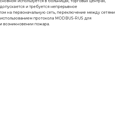
сновном используется в больницах, торговых центрах,
е допускается и требуется непрерывное
атом на первоначальную сеть, переключение между сетями
 с использованием протокола MODBUS-RUS для
ри возникновении пожара.