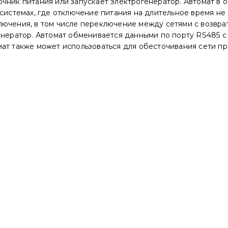
чник питания или запускает электрогенератор. Автомат в о
 системах, где отключение питания на длительное время н
лючения, в том числе переключение между сетями с возвр
генератор. Автомат обменивается данными по порту RS485
мат также может использоваться для обесточивания сети п