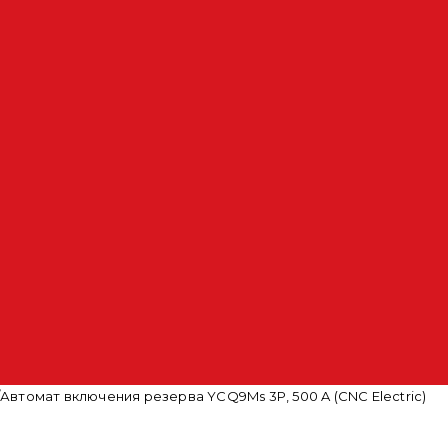
/
Автомат включения резерва YCQ9Ms 3P, 500 A (CNC Electric)