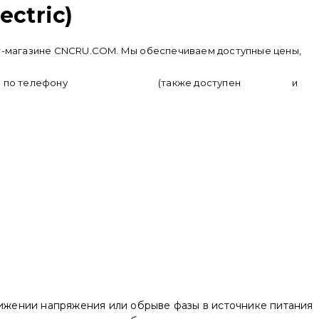
ctric)
нет-магазине CNCRU.COM. Мы обеспечиваем доступные цены,
в по телефону
+ 7 (950) 286 62 09
(также доступен
whatsapp
и
ижении напряжения или обрыве фазы в источнике питания