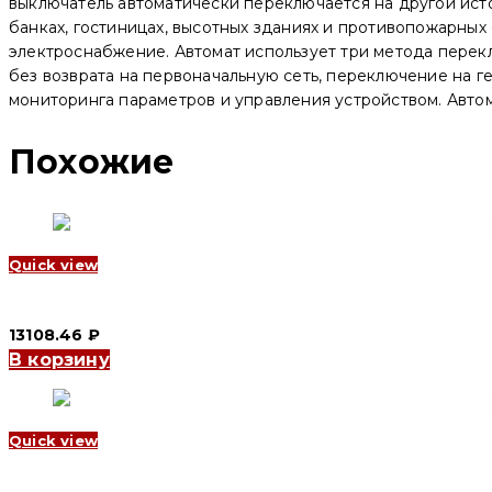
Electric)
выключатель автоматически переключается на другой исто
банках, гостиницах, высотных зданиях и противопожарных
электроснабжение. Автомат использует три метода перек
без возврата на первоначальную сеть, переключение на 
мониторинга параметров и управления устройством. Авто
Похожие
Quick view
Автомат включения резерва YCQ3B 4P, 40 A (CNC Electric)
13108.46
₽
В корзину
Quick view
Автомат включения резерва YCS1-100 3P 100 A (CNC Electric)