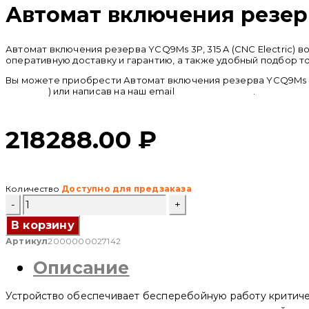
Автомат включения резерва
Автомат включения резерва YCQ9Ms 3P, 315 A (CNC Electric)
оперативную доставку и гарантию, а также удобный подбор т
Вы можете приобрести Автомат включения резерва YCQ9Ms 3P,
telegram
) или написав на наш email
info@cncru.com
.
218288.00
₽
Количество
Доступно для предзаказа
Количество
товара
Автомат
В корзину
включения
Артикул
2000000027142
резерва
YCQ9Ms
Описание
3P,
315
A
Устройство обеспечивает бесперебойную работу критиче
(CNC