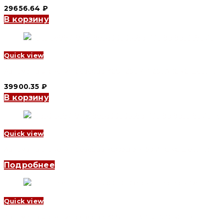
29656.64
₽
В корзину
Quick view
Автомат включения резерва YCS1-250 4P 250A (CNC Electric)
39900.35
₽
В корзину
Quick view
Автомат включения резерва YCQ3B 3P, 50 A (CNC Electric)
Подробнее
Quick view
Автомат включения резерва YCS1-100 3P 60A (CNC Electric)