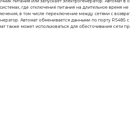
чник питания или запускает электрогенератор. Автомат в о
 системах, где отключение питания на длительное время н
лючения, в том числе переключение между сетями с возвр
генератор. Автомат обменивается данными по порту RS485
мат также может использоваться для обесточивания сети п