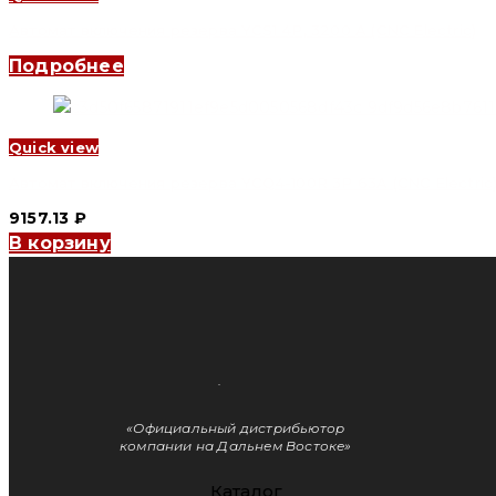
Автомат включения резерва YCS1 4P, 3200 A (CNC Electric)
Подробнее
Quick view
Автомат включения резерва YCQ4-100R 3P 63A (CNC Electric
9157.13
₽
В корзину
«Официальный дистрибьютор
компании на Дальнем Востоке»
Каталог