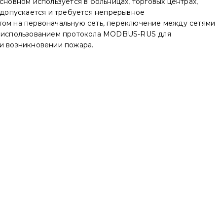
сновном используется в больницах, торговых центрах,
е допускается и требуется непрерывное
атом на первоначальную сеть, переключение между сетями
 с использованием протокола MODBUS-RUS для
ри возникновении пожара.