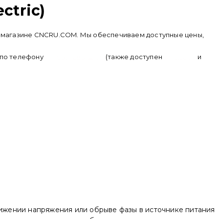
ctric)
нет-магазине CNCRU.COM. Мы обеспечиваем доступные цены,
в по телефону
+ 7 (950) 286 62 09
(также доступен
whatsapp
и
ижении напряжения или обрыве фазы в источнике питания