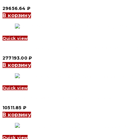
29656.64
₽
В корзину
Quick view
Автомат включения резерва YCQ9Ms 3P, 500 A (CNC Electric)
277193.00
₽
В корзину
Quick view
Автомат включения резерва YCQ3B 2P, 10 A (CNC Electric)
10511.85
₽
В корзину
Quick view