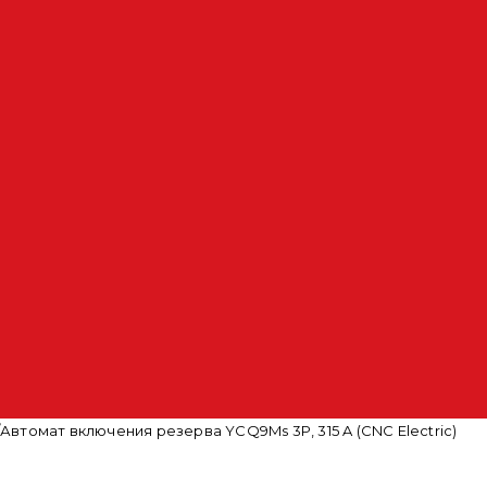
/
Автомат включения резерва YCQ9Ms 3P, 315 A (CNC Electric)