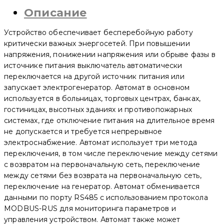
резерва
Описание
YCQ9Ms-
125M
3P
Устройство обеспечивает бесперебойную работу
100A
(CNC
критически важных энергосетей. При повышении
Electric)
напряжения, понижении напряжения или обрыве фазы в
источнике питания выключатель автоматически
переключается на другой источник питания или
запускает электрогенератор. Автомат в основном
используется в больницах, торговых центрах, банках,
гостиницах, высотных зданиях и противопожарных
системах, где отключение питания на длительное время
не допускается и требуется непрерывное
электроснабжение. Автомат использует три метода
переключения, в том числе переключение между сетями
с возвратом на первоначальную сеть, переключение
между сетями без возврата на первоначальную сеть,
переключение на генератор. Автомат обменивается
данными по порту RS485 с использованием протокола
MODBUS-RUS для мониторинга параметров и
управления устройством. Автомат также может