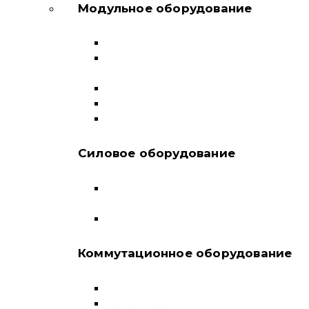
Модульное оборудование
Автоматические выключатели
Выключатели нагрузки и
переключатели
Дифференциальные автоматы
Модульные контакторы
Устройства защитного отключения
Силовое оборудование
Автоматические выключатели в литом
корпусе
Воздушные выключатели
Коммутационное оборудование
Выключатели нагрузки-рубильники
Контакторы