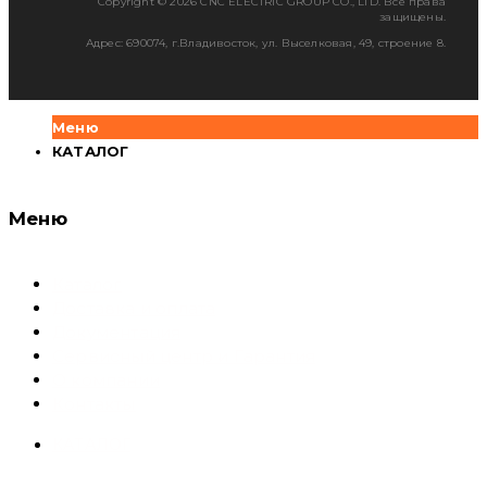
Copyright © 2026 CNC ELECTRIC GROUP CO., LTD. Все права
защищены.
Адрес: 690074, г.Владивосток, ул. Выселковая, 49, строение 8.
Меню
КАТАЛОГ
Меню
Каталог
Доставка и оплата
Документация
Сервисный центр и Гарантия
О компании
Контакты
КАТАЛОГ