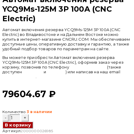
YCQ9Ms-125M 3P 100A (CNC
Electric)
Автомат включения резерва YCQ9Ms-125M 3P 100A (CNC
Electric) во Владивостоке и на Дальнем Востоке можно
купить в интернет-магазине CNCRU.COM. Мы обеспечиваем
доступные цены, оперативную доставку и гарантию, а также
удобный подбор товаров по параметрам на сайте.
Вы можете приобрести Автомат включения резерва
YCQ9Ms-125M 3P 100A (CNC Electric), оформив заказ через
корзину, позвонив по телефону
+ 7 (950) 286 62 09
(также
доступен
whatsapp
и
telegram
) или написав на наш email
info@cncru.com
.
79604.67
₽
Количество
3 в наличии
Количество
товара
В корзину
Автомат
включения
Артикул
2000000026985