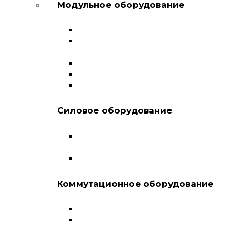
Модульное оборудование
Автоматические выключатели
Выключатели нагрузки и
переключатели
Дифференциальные автоматы
Модульные контакторы
Устройства защитного отключения
Силовое оборудование
Автоматические выключатели в литом
корпусе
Воздушные выключатели
Коммутационное оборудование
Выключатели нагрузки-рубильники
Контакторы