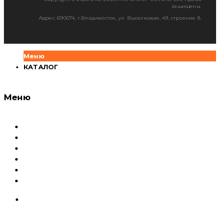
защищены.
Адрес: 690074, г.Владивосток, ул. Выселковая, 49, строение 8.
Меню
КАТАЛОГ
Меню
Каталог
Доставка и оплата
Документация
Сервисный центр и Гарантия
О компании
Контакты
КАТАЛОГ