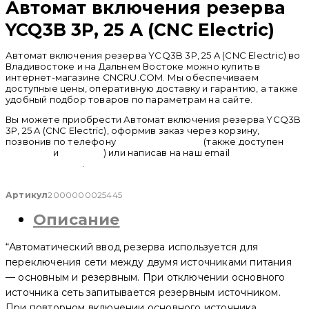
Автомат включения резерва
YCQ3B 3P, 25 A (CNC Electric)
Автомат включения резерва YCQ3B 3P, 25 A (CNC Electric) во
Владивостоке и на Дальнем Востоке можно купить в
интернет-магазине CNCRU.COM. Мы обеспечиваем
доступные цены, оперативную доставку и гарантию, а также
удобный подбор товаров по параметрам на сайте.
Вы можете приобрести Автомат включения резерва YCQ3B
3P, 25 A (CNC Electric), оформив заказ через корзину,
позвонив по телефону
+ 7 (950) 286 62 09
(также доступен
whatsapp
и
telegram
) или написав на наш email
info@cncru.com
.
Артикул
2000000025445
Описание
“Автоматический ввод резерва используется для
переключения сети между двумя источниками питания
— основным и резервным. При отключении основного
источника сеть запитывается резервным источником.
При повторном включении основного источника