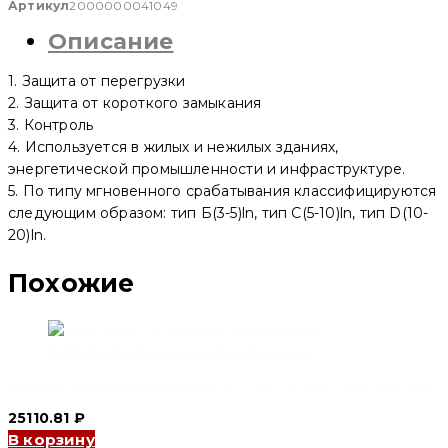
включения
Артикул
2000000041049
резерва
Описание
YCQ2-
125M
4P
1. Защита от перегрузки
63A
400V
2. Защита от короткого замыкания
50Hz
3. Контроль
Integrated
4. Используется в жилых и нежилых зданиях,
(CNC
Electric)
энергетической промышленности и инфраструктуре.
5. По типу мгновенного срабатывания классифицируются
следующим образом: тип Б(3-5)ln, тип C(5-10)ln, тип D(10-
20)ln.
Похожие
Автомат включения резерва YCS1-100 3P 80A (CNC Electric)
25110.81
₽
В корзину