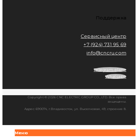
Поддержка
Сервисный центр
+7 (924) 731 95 69
info@cncru.com
Telegram-plane
Whatsapp
Copyright © 2026 CNC ELECTRIC GROUP CO., LTD. Все права
защищены.
Адрес: 690074, г.Владивосток, ул. Выселковая, 49, строение 8.
Меню