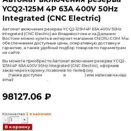
YCQ2-125M 4P 63A 400V 50Hz
Integrated (CNC Electric)
Автомат включения резерва YCQ2-125M 4P 63A 400V 50Hz
Integrated (CNC Electric) во Владивостоке и на Дальнем
Востоке можно купить в интернет-магазине CNCRU.COM. Мы
обеспечиваем доступные цены, оперативную доставку и
гарантию, а также удобный подбор товаров по параметрам
на сайте.
Вы можете приобрести Автомат включения резерва YCQ2-
125M 4P 63A 400V 50Hz Integrated (CNC Electric), оформив
заказ через корзину, позвонив по телефону
+ 7 (950) 286 62
09
(также доступен
whatsapp
и
telegram
) или написав на наш
email
info@cncru.com
.
98127.06
₽
Количество
2 в наличии
Количество
товара
В корзину
Автомат