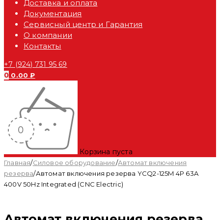
Доставка и оплата
Документация
Сервисный центр и Гарантия
О компании
Контакты
+7 (924) 731 95 69
0
0.00
₽
Корзина пуста
Главная
/
Силовое оборудование
/
Автомат включения
резерва
/
Автомат включения резерва YCQ2-125M 4P 63A
400V 50Hz Integrated (CNC Electric)
Автомат включения резерва