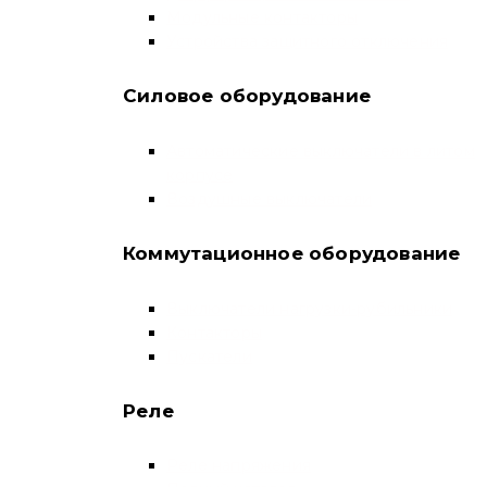
Модульные контакторы
Устройства защитного отключения
Силовое оборудование
Автоматические выключатели в литом
корпусе
Воздушные выключатели
Коммутационное оборудование
Выключатели нагрузки-рубильники
Контакторы
Пускатели
Реле
Реле напряжения