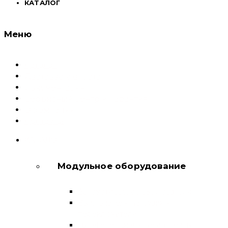
КАТАЛОГ
Меню
Каталог
Доставка и оплата
Документация
Сервисный центр и Гарантия
О компании
Контакты
КАТАЛОГ
Модульное оборудование
Автоматические выключатели
Выключатели нагрузки и
переключатели
Дифференциальные автоматы