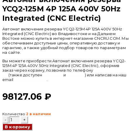
YCQ2-125M 4P 125A 400V 50Hz
Integrated (CNC Electric)
Автомат включения резерва YCQ2-125M 4P 125A 400V 50Hz
Integrated (CNC Electric) во Владивостоке и на Дальнем
Востоке можно купить в интернет-магазине CNCRU.COM. Мы
обеспечиваем доступные цены, оперативную доставку и
гарантию, а также удобный подбор товаров по параметрам
на сайте.
Вы можете приобрести Автомат включения резерва YCQ2-
125M 4P 125A 400V 50Hz Integrated (CNC Electric), оформив
заказ через корзину, позвонив по телефону
+ 7 (950) 286 62
09
(также доступен
whatsapp
и
telegram
) или написав на наш
email
info@cncru.com
.
98127.06
₽
Количество
2 в наличии
Количество
товара
В корзину
Автомат