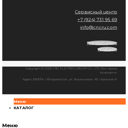
Сервисный центр
+7 (924) 731 95 69
info@cncru.com
Telegram-plane
Whatsapp
Copyright © 2026 CNC ELECTRIC GROUP CO., LTD. Все права
защищены.
Адрес: 690074, г.Владивосток, ул. Выселковая, 49, строение 8.
Меню
КАТАЛОГ
Меню