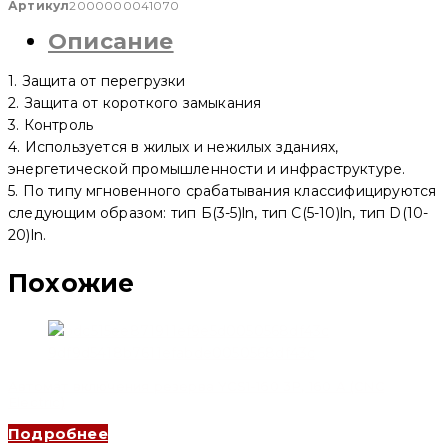
включения
Артикул
2000000041070
резерва
Описание
YCQ2-
125M
4P
1. Защита от перегрузки
125A
400V
2. Защита от короткого замыкания
50Hz
3. Контроль
Integrated
4. Используется в жилых и нежилых зданиях,
(CNC
Electric)
энергетической промышленности и инфраструктуре.
5. По типу мгновенного срабатывания классифицируются
следующим образом: тип Б(3-5)ln, тип C(5-10)ln, тип D(10-
20)ln.
Похожие
Автомат включения резерва YCS1-160 3P, 160 A (CNC
Electric)
Подробнее