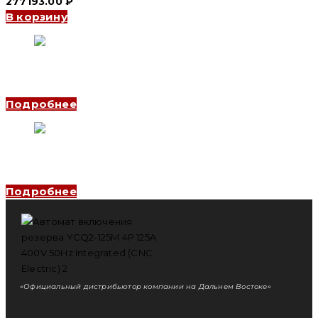
277193.00
₽
В корзину
Автомат включения резерва YCS1 4P, 160 A (CNC Electric)
Подробнее
Автомат включения резерва YCQ3B 3P, 50 A (CNC Electric)
Подробнее
«Официальный дистрибьютор компании на Дальнем Востоке»