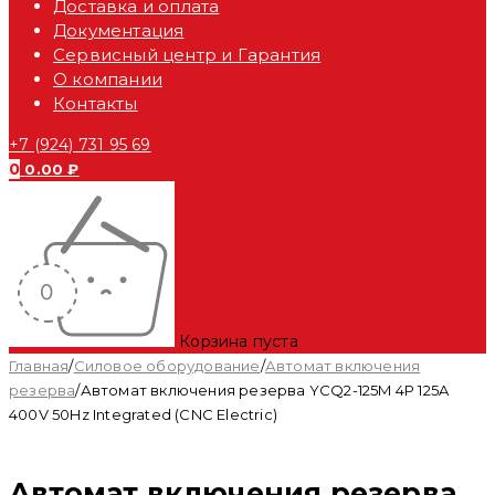
Доставка и оплата
Документация
Сервисный центр и Гарантия
О компании
Контакты
+7 (924) 731 95 69
0
0.00
₽
Корзина пуста
Главная
/
Силовое оборудование
/
Автомат включения
резерва
/
Автомат включения резерва YCQ2-125M 4P 125A
400V 50Hz Integrated (CNC Electric)
Автомат включения резерва