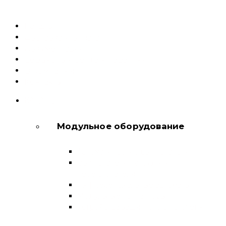
Каталог
Доставка и оплата
Документация
Сервисный центр и Гарантия
О компании
Контакты
КАТАЛОГ
Модульное оборудование
Автоматические выключатели
Выключатели нагрузки и
переключатели
Дифференциальные автоматы
Модульные контакторы
Устройства защитного отключения