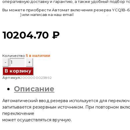
оперативную доставку и гарантию, а также удобный подбор т
Вы можете приобрести Автомат включения резерва YCQ1B-63 3
telegram
) или написав на наш email
info@cncru.com
.
10204.70
₽
Количество
5 в наличии
Количество
товара
Автомат
В корзину
включения
Артикул
2000000023892
резерва
YCQ1B-
Описание
63
3P
32
Автоматический ввод резерва используется для переключ
A
(CNC
запитывается резервным источником. При повторном вклю
Electric)
переключение
может осуществляться вручную.