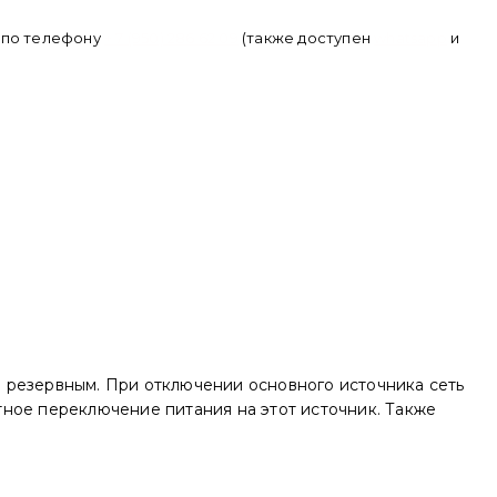
в по телефону
+ 7 (950) 286 62 09
(также доступен
whatsapp
и
 резервным. При отключении основного источника сеть
ное переключение питания на этот источник. Также