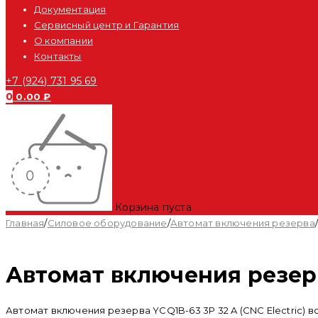
Документация
Сервисный центр и Гарантия
О компании
Контакты
+7 (924) 731 95 69
0
0.00
₽
Корзина пуста
Главная
/
Силовое оборудование
/
Автомат включения резерва
Автомат включения резерва
Автомат включения резерва YCQ1B-63 3P 32 A (CNC Electric)