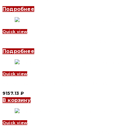
Подробнее
Quick view
Автомат включения резерва YCS1 4P, 160 A (CNC Electric)
Подробнее
Quick view
Автомат включения резерва YCQ4-100R 3P 63A (CNC Electric
9157.13
₽
В корзину
Quick view
Автомат включения резерва YCQ9Ms 3P, 125 A (CNC Electric)