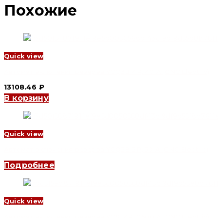
Похожие
Quick view
Автомат включения резерва YCQ3B 4P, 40 A (CNC Electric)
13108.46
₽
В корзину
Quick view
Автомат включения резерва YCQ3B 3P, 50 A (CNC Electric)
Подробнее
Quick view
Автомат включения резерва YCS1 4P, 2500 A (CNC Electric)