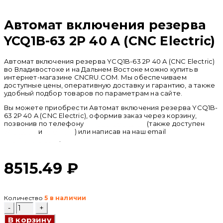
Автомат включения резерва
YCQ1B-63 2P 40 A (CNC Electric)
Автомат включения резерва YCQ1B-63 2P 40 A (CNC Electric)
во Владивостоке и на Дальнем Востоке можно купить в
интернет-магазине CNCRU.COM. Мы обеспечиваем
доступные цены, оперативную доставку и гарантию, а также
удобный подбор товаров по параметрам на сайте.
Вы можете приобрести Автомат включения резерва YCQ1B-
63 2P 40 A (CNC Electric), оформив заказ через корзину,
позвонив по телефону
+ 7 (950) 286 62 09
(также доступен
whatsapp
и
telegram
) или написав на наш email
info@cncru.com
.
8515.49
₽
Количество
5 в наличии
Количество
товара
В корзину
Автомат