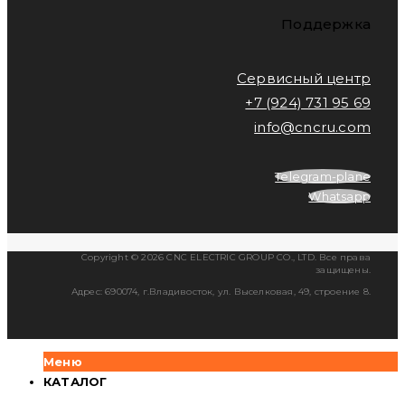
Поддержка
Сервисный центр
+7 (924) 731 95 69
info@cncru.com
Telegram-plane
Whatsapp
Copyright © 2026 CNC ELECTRIC GROUP CO., LTD. Все права
защищены.
Адрес: 690074, г.Владивосток, ул. Выселковая, 49, строение 8.
Меню
КАТАЛОГ