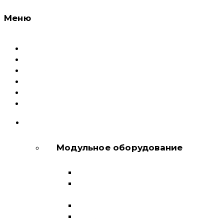
Меню
Каталог
Доставка и оплата
Документация
Сервисный центр и Гарантия
О компании
Контакты
КАТАЛОГ
Модульное оборудование
Автоматические выключатели
Выключатели нагрузки и
переключатели
Дифференциальные автоматы
Модульные контакторы