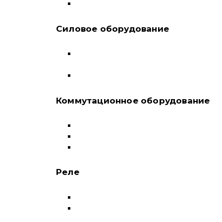
Устройства защитного отключения
Силовое оборудование
Автоматические выключатели в литом
корпусе
Воздушные выключатели
Коммутационное оборудование
Выключатели нагрузки-рубильники
Контакторы
Пускатели
Реле
Реле напряжения
Полный каталог