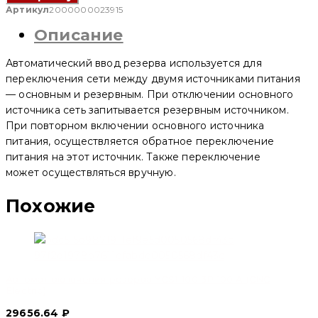
включения
Артикул
2000000023915
резерва
Описание
YCQ1B-
63
2P
Автоматический ввод резерва используется для
40
A
переключения сети между двумя источниками питания
(CNC
— основным и резервным. При отключении основного
Electric)
источника сеть запитывается резервным источником.
При повторном включении основного источника
питания, осуществляется обратное переключение
питания на этот источник. Также переключение
может осуществляться вручную.
Похожие
Автомат включения резерва YCS1-100 3P 100 A (CNC
Electric)
29656.64
₽