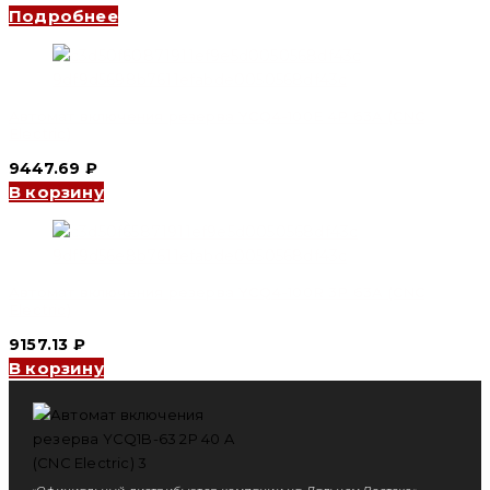
Подробнее
Автомат включения резерва YCQ4-100E 4P 63A (CNC
Electric)
9447.69
₽
В корзину
Автомат включения резерва YCQ4-100R 3P 63A (CNC
Electric)
9157.13
₽
В корзину