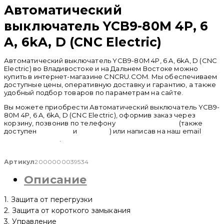
Автоматический
выключатель YCB9-80M 4P, 6
A, 6kA, D (CNC Electric)
Автоматический выключатель YCB9-80M 4P, 6 A, 6kA, D (CNC
Electric) во Владивостоке и на Дальнем Востоке можно
купить в интернет-магазине CNCRU.COM. Мы обеспечиваем
доступные цены, оперативную доставку и гарантию, а также
удобный подбор товаров по параметрам на сайте.
Вы можете приобрести Автоматический выключатель YCB9-
80M 4P, 6 A, 6kA, D (CNC Electric), оформив заказ через
корзину, позвонив по телефону
+ 7 (950) 286 62 09
(также
доступен
whatsapp
и
telegram
) или написав на наш email
info@cncru.com
.
Артикул
2000000039534
Описание
1. Защита от перегрузки
2. Защита от короткого замыкания
3. Управление