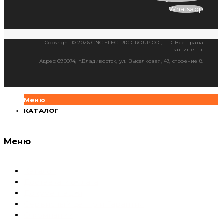
Whatsapp
Copyright © 2026 CNC ELECTRIC GROUP CO., LTD. Все права
защищены.
Адрес: 690074, г.Владивосток, ул. Выселковая, 49, строение 8.
Меню
КАТАЛОГ
Меню
Каталог
Доставка и оплата
Документация
Сервисный центр и Гарантия
О компании