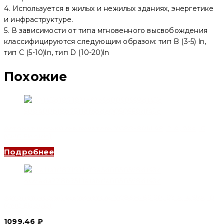
4. Используется в жилых и нежилых зданиях, энергетике
и инфраструктуре.
5. В зависимости от типа мгновенного высвобождения
классифицируются следующим образом: тип B (3-5) ln,
тип C (5-10)ln, тип D (10-20)ln
Похожие
Автоматический выключатель YCB9-80M 4P, 2 A, 6kA, C
(CNC Electric)
Подробнее
Автоматический выключатель YCB6H-63 3P, 32 A, 4.5kA, D
(CNC Electric)
1099.46
₽