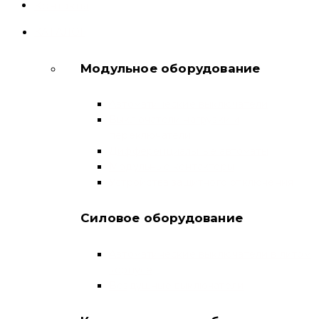
Контакты
КАТАЛОГ
Модульное оборудование
Автоматические выключатели
Выключатели нагрузки и
переключатели
Дифференциальные автоматы
Модульные контакторы
Устройства защитного отключения
Силовое оборудование
Автоматические выключатели в литом
корпусе
Воздушные выключатели