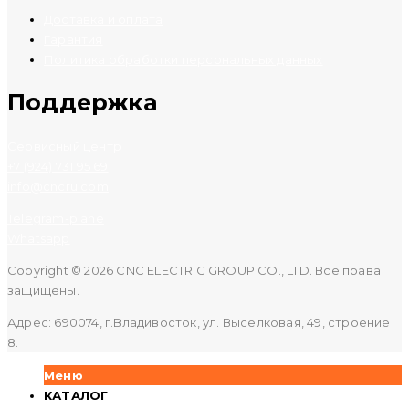
Доставка и оплата
Гарантия
Политика обработки персональных данных
Поддержка
Сервисный центр
+7 (924) 731 95 69
info@cncru.com
Telegram-plane
Whatsapp
Copyright © 2026 CNC ELECTRIC GROUP CO., LTD. Все права
защищены.
Адрес: 690074, г.Владивосток, ул. Выселковая, 49, строение
8.
Меню
КАТАЛОГ