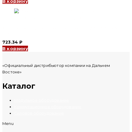
В корзину
Автоматический выключатель YCB7-63N 2P, 63 A, 6kA, B
(CNC Electric)
723.34
₽
В корзину
«Официальный дистрибьютор компании на Дальнем
Востоке»
Каталог
Модульное оборудование
Коммутационное оборудование
Силовое оборудование
Menu