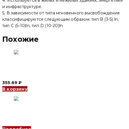
4. Используется в жилых и нежилых зданиях, энергетике
и инфраструктуре.
5. В зависимости от типа мгновенного высвобождения
классифицируются следующим образом: тип B (3-5) ln,
тип C (5-10)ln, тип D (10-20)ln
Похожие
Автоматический выключатель YCB6H-63 1P, 16 A, 4.5kA, D
(CNC Electric)
355.69
₽
В корзину
Автоматический выключатель YCB1-125 3P, 125 A, 6kA, D
(CNC Electric)
Подробнее