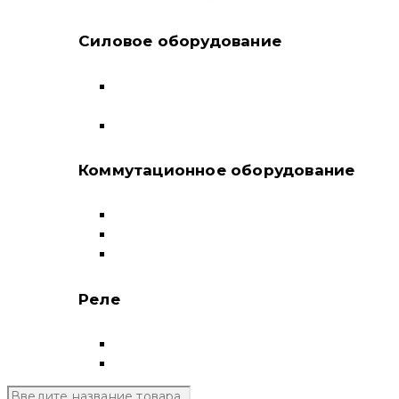
Силовое оборудование
Автоматические выключатели в литом
корпусе
Воздушные выключатели
Коммутационное оборудование
Выключатели нагрузки-рубильники
Контакторы
Пускатели
Реле
Реле напряжения
Полный каталог