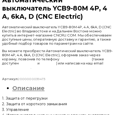
выключатель YCB9-80M 4P, 4
A, 6kA, D (CNC Electric)
Автоматический выключатель YCB9-80M 4P, 4 A, 6kA, D (CNC
Electric) во Владивостоке и на Дальнем Востоке можно
купить в интернет-магазине CNCRU.COM. Мы обеспечиваем
доступные цены, оперативную доставку и гарантию, а также
удобный подбор товаров по параметрам на сайте.
Вы можете приобрести Автоматический выключатель YCB9-
80M 4P, 4 A, 6kA, D (CNC Electric), оформив заказ через
корзину, позвонив по телефону
+ 7 (950) 286 62 09
(также
доступен
whatsapp
и
telegram
) или написав на наш email
info@cncru.com
.
Артикул
2000000039473
Описание
1. Защита от перегрузки
2. Защита от короткого замыкания
3. Управление