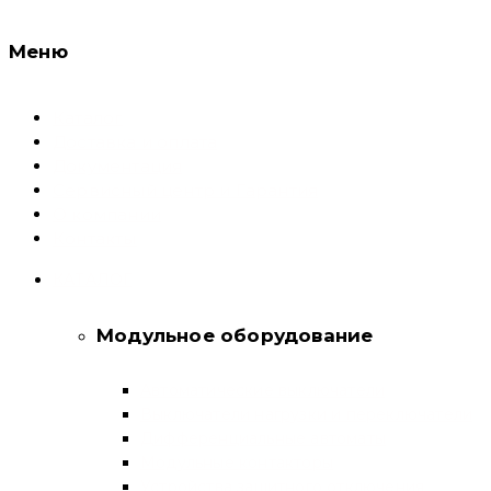
Меню
Каталог
Доставка и оплата
Документация
Сервисный центр и Гарантия
О компании
Контакты
КАТАЛОГ
Модульное оборудование
Автоматические выключатели
Выключатели нагрузки и переключатели
Дифференциальные автоматы
Модульные контакторы
Устройства защитного отключения