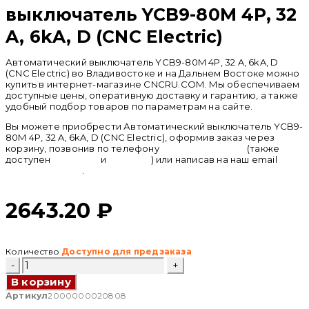
выключатель YCB9-80M 4P, 32
A, 6kA, D (CNC Electric)
Автоматический выключатель YCB9-80M 4P, 32 A, 6kA, D
(CNC Electric) во Владивостоке и на Дальнем Востоке можно
купить в интернет-магазине CNCRU.COM. Мы обеспечиваем
доступные цены, оперативную доставку и гарантию, а также
удобный подбор товаров по параметрам на сайте.
Вы можете приобрести Автоматический выключатель YCB9-
80M 4P, 32 A, 6kA, D (CNC Electric), оформив заказ через
корзину, позвонив по телефону
+ 7 (950) 286 62 09
(также
доступен
whatsapp
и
telegram
) или написав на наш email
info@cncru.com
.
2643.20
₽
Количество
Доступно для предзаказа
Количество
товара
В корзину
Автоматический
выключатель
Артикул
2000000020808
YCB9-