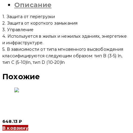
Описание
80M
4P,
32
1. Защита от перегрузки
A,
6kA,
2. Защита от короткого замыкания
D
3. Управление
(CNC
4. Используется в жилых и нежилых зданиях, энергетике
Electric)
и инфраструктуре.
5. В зависимости от типа мгновенного высвобождения
классифицируются следующим образом: тип B (3-5) ln,
тип C (5-10)ln, тип D (10-20)ln
Похожие
Автоматический выключатель YCB9-80M 1P, 1 A, 6kA, B
(CNC Electric)
648.13
₽
В корзину