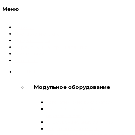
Меню
Каталог
Доставка и оплата
Документация
Сервисный центр и Гарантия
О компании
Контакты
КАТАЛОГ
Модульное оборудование
Автоматические выключатели
Выключатели нагрузки и
переключатели
Дифференциальные автоматы
Модульные контакторы