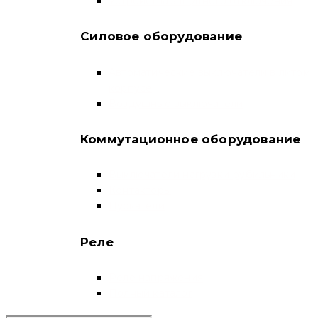
Устройства защитного отключения
Силовое оборудование
Автоматические выключатели в литом
корпусе
Воздушные выключатели
Коммутационное оборудование
Выключатели нагрузки-рубильники
Контакторы
Пускатели
Реле
Реле напряжения
Полный каталог