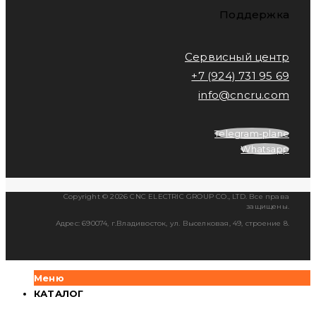
Поддержка
Сервисный центр
+7 (924) 731 95 69
info@cncru.com
Telegram-plane
Whatsapp
Copyright © 2026 CNC ELECTRIC GROUP CO., LTD. Все права
защищены.
Адрес: 690074, г.Владивосток, ул. Выселковая, 49, строение 8.
Меню
КАТАЛОГ