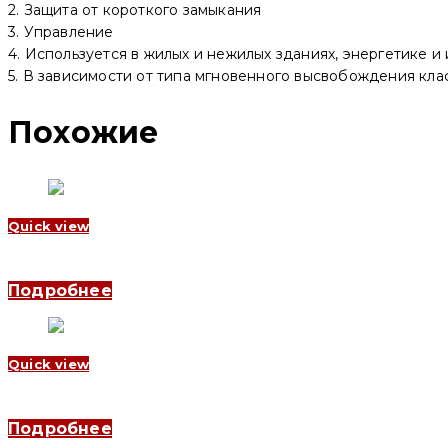
C
2. Защита от короткого замыкания
(CNC
3. Управление
Electric)
4. Используется в жилых и нежилых зданиях, энергетике и
5. В зависимости от типа мгновенного высвобождения класси
Похожие
Quick view
Автоматический выключатель YCB9-80M 3P, 4 A, 10kA, B (CNC 
Подробнее
Quick view
Автоматический выключатель YCB7-63N 1P, 25 A, 6kA, B (CNC 
Подробнее