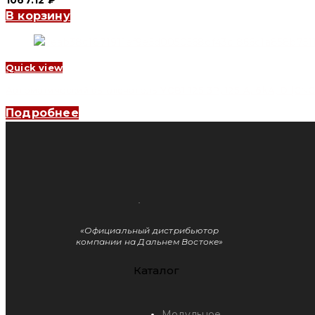
В корзину
Quick view
Автоматический выключатель YCB1-125 3P, 125 A, 6kA, D (CNC 
Подробнее
«Официальный дистрибьютор
компании на Дальнем Востоке»
Каталог
Модульное