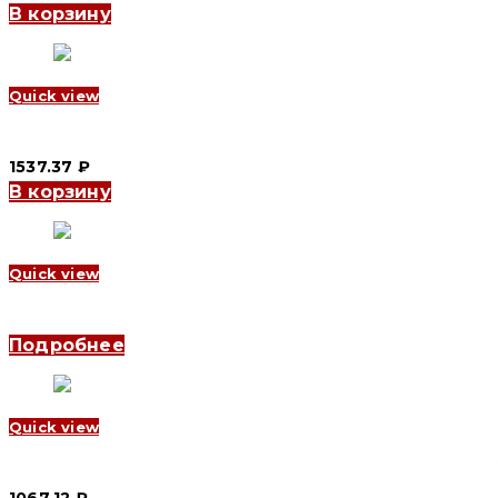
В корзину
Quick view
Автоматический выключатель YCB7-63N 4P, 32 A, 6kA, C (CNC 
1537.37
₽
В корзину
Quick view
Автоматический выключатель YCB9-80M 3P, 2 A, 10kA, B (CNC 
Подробнее
Quick view
Автоматический выключатель YCB6H-63 3P, 16 A, 4.5kA, B (CN
1067.12
₽