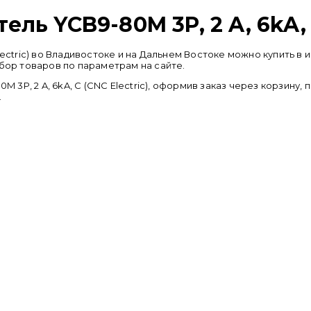
ь YCB9-80M 3P, 2 A, 6kA, C
Electric) во Владивостоке и на Дальнем Востоке можно купит
дбор товаров по параметрам на сайте.
P, 2 A, 6kA, C (CNC Electric), оформив заказ через корзину,
.