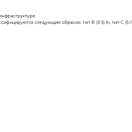
 инфраструктуре.
фицируются следующим образом: тип B (3-5) ln, тип C (5-10)
Electric)
Electric)