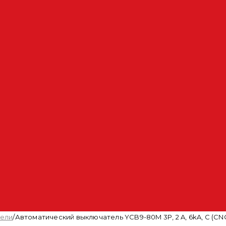
тели
/
Автоматический выключатель YCB9-80M 3P, 2 A, 6kA, C (CNC 