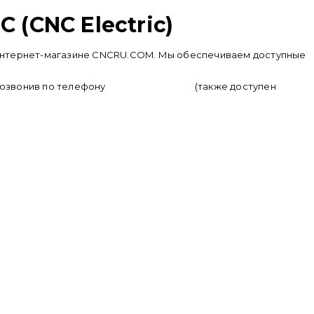
 (CNC Electric)
ь в интернет-магазине CNCRU.COM. Мы обеспечиваем доступные
 позвонив по телефону
+ 7 (950) 286 62 09
(также доступен