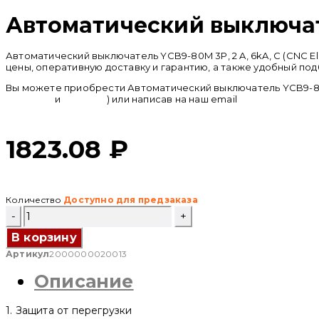
Автоматический выключател
Автоматический выключатель YCB9-80M 3P, 2 A, 6kA, C (CNC 
цены, оперативную доставку и гарантию, а также удобный по
Вы можете приобрести Автоматический выключатель YCB9-80M 3
whatsapp
и
telegram
) или написав на наш email
info@cncru.com
1823.08
₽
Количество
Доступно для предзаказа
Количество
товара
Автоматический
В корзину
выключатель
Артикул
2000000020013
YCB9-
80M
Описание
3P,
2
A,
1. Защита от перегрузки
6kA,