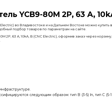
ь YCB9-80M 2P, 63 A, 10kA,
C Electric) во Владивостоке и на Дальнем Востоке можно купи
удобный подбор товаров по параметрам на сайте.
P, 63 A, 10kA, B (CNC Electric), оформив заказ через корзин
.
 инфраструктуре.
фицируются следующим образом: тип B (3-5) ln, тип C (5-10)