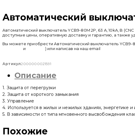
Распродан
Автоматический выключател
Автоматический выключатель YCB9-80M 2P, 63 A, 10kA, B (CN
доступные цены, оперативную доставку и гарантию, а также 
Вы можете приобрести Автоматический выключатель YCB9-80M 2
whatsapp
и
telegram
) или написав на наш email
info@cncru.com
Артикул
2000000021591
Описание
1. Защита от перегрузки
2. Защита от короткого замыкания
3. Управление
4. Используется в жилых и нежилых зданиях, энергетике и
5. В зависимости от типа мгновенного высвобождения класси
Похожие