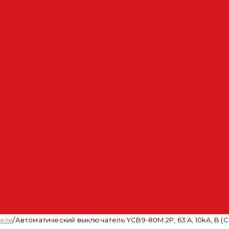
тели
/
Автоматический выключатель YCB9-80M 2P, 63 A, 10kA, B (CN