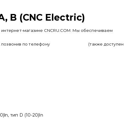
 B (CNC Electric)
ть в интернет-магазине CNCRU.COM. Мы обеспечиваем
у, позвонив по телефону
+ 7 (950) 286 62 09
(также доступен
ln, тип D (10-20)ln