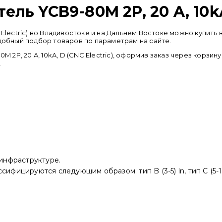
ь YCB9-80M 2P, 20 A, 10kA,
C Electric) во Владивостоке и на Дальнем Востоке можно купи
удобный подбор товаров по параметрам на сайте.
P, 20 A, 10kA, D (CNC Electric), оформив заказ через корзин
.
 инфраструктуре.
фицируются следующим образом: тип B (3-5) ln, тип C (5-10)