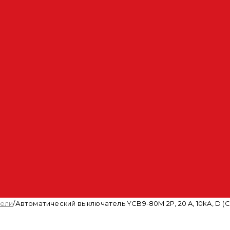
тели
/
Автоматический выключатель YCB9-80M 2P, 20 A, 10kA, D (CN