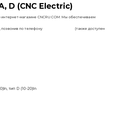
 D (CNC Electric)
ть в интернет-магазине CNCRU.COM. Мы обеспечиваем
у, позвонив по телефону
+ 7 (950) 286 62 09
(также доступен
ln, тип D (10-20)ln