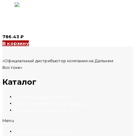
Автоматический выключатель YCB9-80M 1P, 32 A, 10kA, C
(CNC Electric)
786.43
₽
В корзину
«Официальный дистрибьютор компании на Дальнем
Востоке»
Каталог
Модульное оборудование
Коммутационное оборудование
Силовое оборудование
Menu
Модульное оборудование