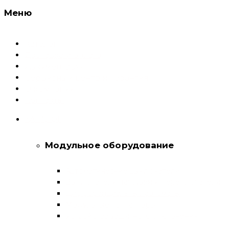
Меню
Каталог
Доставка и оплата
Документация
Сервисный центр и Гарантия
О компании
Контакты
КАТАЛОГ
Модульное оборудование
Автоматические выключатели
Выключатели нагрузки и переключатели
Дифференциальные автоматы
Модульные контакторы
Устройства защитного отключения