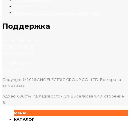
Гарантия
Политика обработки персональных данных
Поддержка
Сервисный центр
+7 (924) 731 95 69
info@cncru.com
Telegram-plane
Whatsapp
Copyright © 2026 CNC ELECTRIC GROUP CO., LTD. Все права
защищены.
Адрес: 690074, г.Владивосток, ул. Выселковая, 49, строение
8.
Меню
КАТАЛОГ