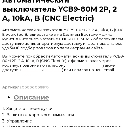
выключатель YCB9-80M 2P, 2
A, 10kA, B (CNC Electric)
Автоматический выключатель YCB9-80M 2P, 2 A, 10kA, B (CNC
Electric) во Владивостоке и на Дальнем Востоке можно
купить в интернет-магазине CNCRU.COM. Мы обеспечиваем
доступные цены, оперативную доставку и гарантию, а также
удобный подбор товаров по параметрам на сайте.
Вы можете приобрести Автоматический выключатель YCB9-
80M 2P, 2 A, 10kA, B (CNC Electric), оформив заказ через
корзину, позвонив по телефону
+ 7 (950) 286 62 09
(также
доступен
whatsapp
и
telegram
) или написав на наш email
info@cncru.com
.
Артикул
2000000019918
Описание
1. Защита от перегрузки
2. Защита от короткого замыкания
3. Управление