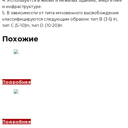
4. Используется в жилых и нежилых зданиях, энергетике
и инфраструктуре.
5. В зависимости от типа мгновенного высвобождения
классифицируются следующим образом: тип B (3-5) ln,
тип C (5-10)ln, тип D (10-20)ln
Похожие
Автоматический выключатель YCB9-80M 4P, 2 A, 6kA, C
(CNC Electric)
Подробнее
Автоматический выключатель YCB6H-63 4P, 20 A, 4.5kA, B
(CNC Electric)
Подробнее