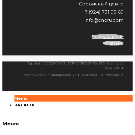
Сервисный центр
+7 (924) 731 95 69
info@cncru.com
Telegram-plane
Whatsapp
Copyright © 2026 CNC ELECTRIC GROUP CO., LTD. Все права
защищены.
Адрес: 690074, г.Владивосток, ул. Выселковая, 49, строение 8.
Меню
КАТАЛОГ
Меню