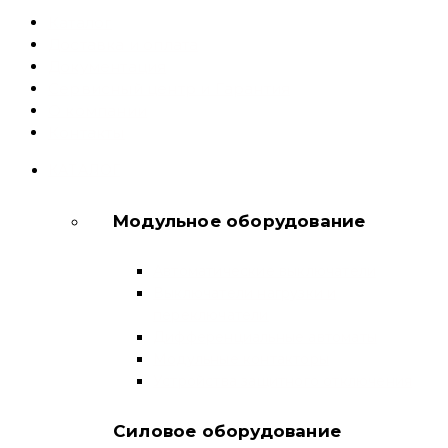
Каталог
Доставка и оплата
Документация
Сервисный центр и Гарантия
О компании
Контакты
КАТАЛОГ
Модульное оборудование
Автоматические выключатели
Выключатели нагрузки и
переключатели
Дифференциальные автоматы
Модульные контакторы
Устройства защитного отключения
Силовое оборудование