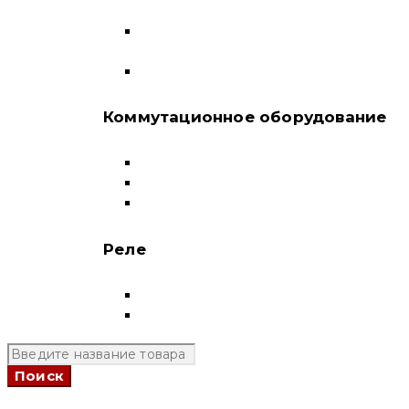
Автоматические выключатели в литом
корпусе
Воздушные выключатели
Коммутационное оборудование
Выключатели нагрузки-рубильники
Контакторы
Пускатели
Реле
Реле напряжения
Полный каталог
+7 (924) 731 95 69