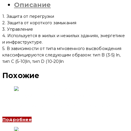
Описание
80M
1P,
80
1. Защита от перегрузки
A,
10kA,
2. Защита от короткого замыкания
D
3. Управление
(CNC
4. Используется в жилых и нежилых зданиях, энергетике
Electric)
и инфраструктуре.
5. В зависимости от типа мгновенного высвобождения
классифицируются следующим образом: тип B (3-5) ln,
тип C (5-10)ln, тип D (10-20)ln
Похожие
Автоматический выключатель YCB1-125 3P, 80 A, 6kA, D
(CNC Electric)
Подробнее