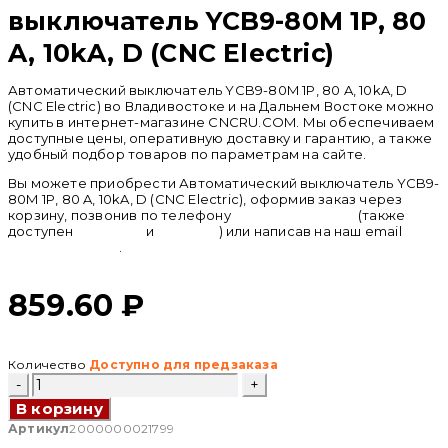
выключатель YCB9-80M 1P, 80
A, 10kA, D (CNC Electric)
Автоматический выключатель YCB9-80M 1P, 80 A, 10kA, D
(CNC Electric) во Владивостоке и на Дальнем Востоке можно
купить в интернет-магазине CNCRU.COM. Мы обеспечиваем
доступные цены, оперативную доставку и гарантию, а также
удобный подбор товаров по параметрам на сайте.
Вы можете приобрести Автоматический выключатель YCB9-
80M 1P, 80 A, 10kA, D (CNC Electric), оформив заказ через
корзину, позвонив по телефону
+ 7 (950) 286 62 09
(также
доступен
whatsapp
и
telegram
) или написав на наш email
info@cncru.com
.
859.60
₽
Количество
Доступно для предзаказа
Количество
товара
В корзину
Автоматический
выключатель
Артикул
2000000021799
YCB9-