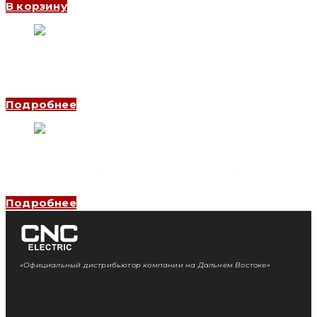
В корзину
Автоматический выключатель YCB9-80M 3P, 2 A, 10kA, B
(CNC Electric)
Подробнее
Автоматический выключатель YCB1-125 3P, 125 A, 6kA, D
(CNC Electric)
Подробнее
«Официальный дистрибьютор компании на Дальнем Востоке»