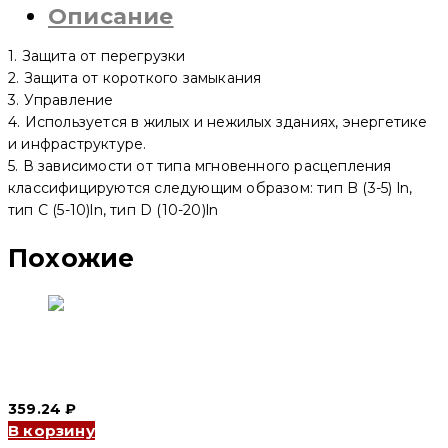
Описание
63N
4P,
32
1. Защита от перегрузки
A,
6kA,
2. Защита от короткого замыкания
C
3. Управление
(CNC
4. Используется в жилых и нежилых зданиях, энергетике
Electric)
и инфраструктуре.
5. В зависимости от типа мгновенного расцепления
классифицируются следующим образом: тип B (3-5) ln,
тип C (5-10)ln, тип D (10-20)ln
Похожие
Автоматический выключатель YCB6H-63 1P, 20 A, 4.5kA, B
(CNC Electric)
359.24
₽
В корзину