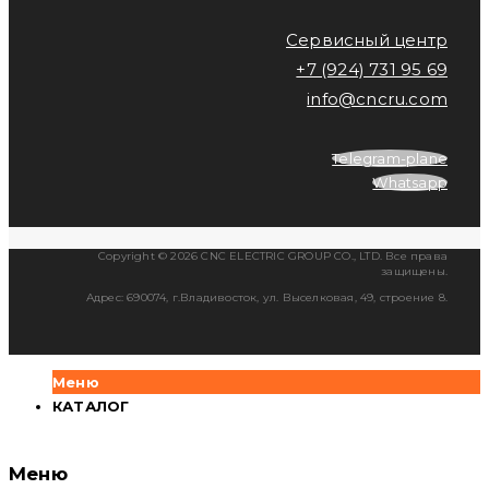
Сервисный центр
+7 (924) 731 95 69
info@cncru.com
Telegram-plane
Whatsapp
Copyright © 2026 CNC ELECTRIC GROUP CO., LTD. Все права
защищены.
Адрес: 690074, г.Владивосток, ул. Выселковая, 49, строение 8.
Меню
КАТАЛОГ
Меню