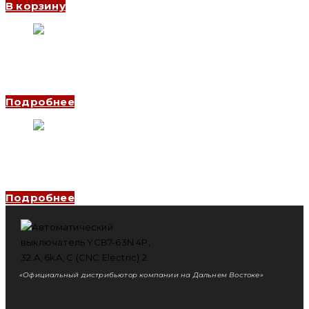
В корзину
Автоматический выключатель YCB9-80M 2P, 1 A, 6kA, D
(CNC Electric)
Подробнее
Автоматический выключатель YCB6H-63 4P, 16 A, 4.5kA, C
(CNC Electric)
Подробнее
«Официальный дистрибьютор компании на Дальнем Востоке»