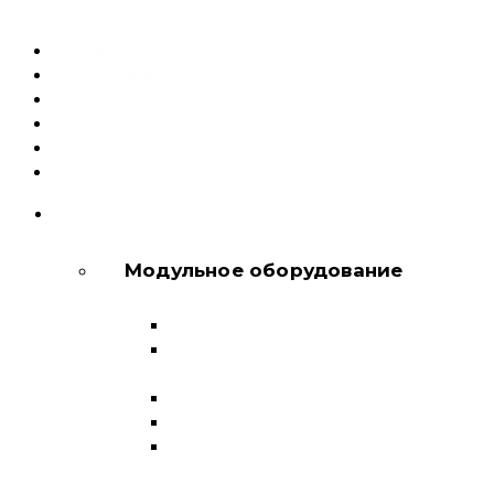
Каталог
Доставка и оплата
Документация
Сервисный центр и Гарантия
О компании
Контакты
КАТАЛОГ
Модульное оборудование
Автоматические выключатели
Выключатели нагрузки и
переключатели
Дифференциальные автоматы
Модульные контакторы
Устройства защитного отключения