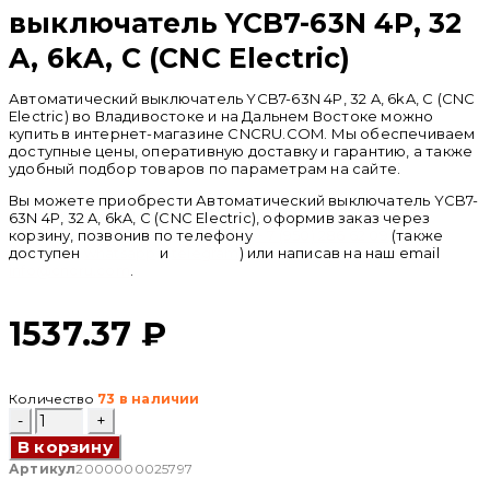
выключатель YCB7-63N 4P, 32
A, 6kA, C (CNC Electric)
Автоматический выключатель YCB7-63N 4P, 32 A, 6kA, C (CNC
Electric) во Владивостоке и на Дальнем Востоке можно
купить в интернет-магазине CNCRU.COM. Мы обеспечиваем
доступные цены, оперативную доставку и гарантию, а также
удобный подбор товаров по параметрам на сайте.
Вы можете приобрести Автоматический выключатель YCB7-
63N 4P, 32 A, 6kA, C (CNC Electric), оформив заказ через
корзину, позвонив по телефону
+ 7 (950) 286 62 09
(также
доступен
whatsapp
и
telegram
) или написав на наш email
info@cncru.com
.
1537.37
₽
Количество
73 в наличии
Количество
товара
В корзину
Автоматический
выключатель
Артикул
2000000025797
YCB7-