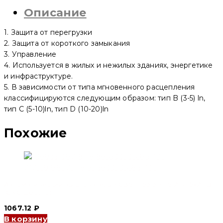
YCB7-
Описание
63N
1P,
50
1. Защита от перегрузки
A,
6kA,
2. Защита от короткого замыкания
B
3. Управление
(CNC
4. Используется в жилых и нежилых зданиях, энергетике
Electric)
и инфраструктуре.
5. В зависимости от типа мгновенного расцепления
классифицируются следующим образом: тип B (3-5) ln,
тип C (5-10)ln, тип D (10-20)ln
Похожие
Автоматический выключатель YCB6H-63 3P, 16 A, 4.5kA, B
(CNC Electric)
1067.12
₽
В корзину