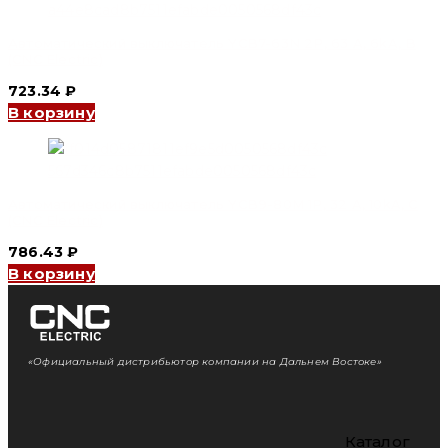
Автоматический выключатель YCB7-63N 2P, 63 A, 6kA, B
(CNC Electric)
723.34
₽
В корзину
Автоматический выключатель YCB9-80M 1P, 32 A, 10kA, C
(CNC Electric)
786.43
₽
В корзину
«Официальный дистрибьютор компании на Дальнем Востоке»
Каталог