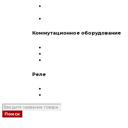
Автоматические выключатели в литом
корпусе
Воздушные выключатели
Коммутационное оборудование
Выключатели нагрузки-рубильники
Контакторы
Пускатели
Реле
Реле напряжения
Полный каталог
+7 (924) 731 95 69