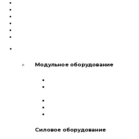
Каталог
Доставка и оплата
Документация
Сервисный центр и Гарантия
О компании
Контакты
КАТАЛОГ
Модульное оборудование
Автоматические выключатели
Выключатели нагрузки и
переключатели
Дифференциальные автоматы
Модульные контакторы
Устройства защитного отключения
Силовое оборудование