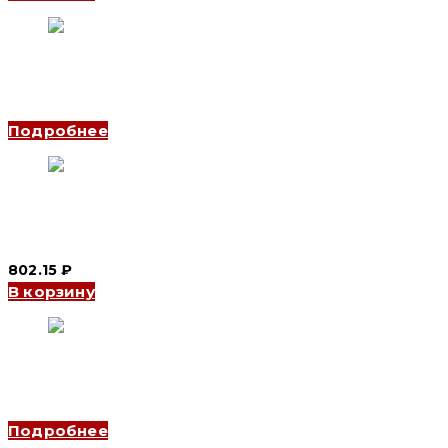
Автоматический выключатель YCB7-63N 1P, 25 A, 6kA, B
(CNC Electric)
Подробнее
Автоматический выключатель YCB9-80M 1P, 40 A, 10kA, D
(CNC Electric)
802.15
₽
В корзину
Автоматический выключатель YCB6H-63 4P, 16 A, 4.5kA, C
(CNC Electric)
Подробнее