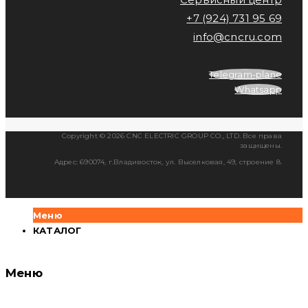
+7 (924) 731 95 69
info@cncru.com
Telegram-plane
Whatsapp
Copyright © 2026 CNC ELECTRIC GROUP CO., LTD. Все права
защищены.
Адрес: 690074, г.Владивосток, ул. Выселковая, 49, строение 8.
Меню
КАТАЛОГ
Меню