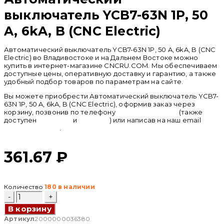
выключатель YCB7-63N 1P, 50
A, 6kA, B (CNC Electric)
Автоматический выключатель YCB7-63N 1P, 50 A, 6kA, B (CNC
Electric) во Владивостоке и на Дальнем Востоке можно
купить в интернет-магазине CNCRU.COM. Мы обеспечиваем
доступные цены, оперативную доставку и гарантию, а также
удобный подбор товаров по параметрам на сайте.
Вы можете приобрести Автоматический выключатель YCB7-
63N 1P, 50 A, 6kA, B (CNC Electric), оформив заказ через
корзину, позвонив по телефону
+ 7 (950) 286 62 09
(также
доступен
whatsapp
и
telegram
) или написав на наш email
info@cncru.com
.
361.67
₽
Количество
180 в наличии
Количество
товара
В корзину
Автоматический
выключатель
Артикул
2000000036380