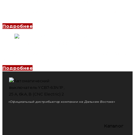
Автоматический выключатель YCB9-80M 3P, 2 A, 10kA, B
(CNC Electric)
Подробнее
Автоматический выключатель YCB6H-63 4P, 16 A, 4.5kA, C
(CNC Electric)
Подробнее
«Официальный дистрибьютор компании на Дальнем Востоке»
Каталог