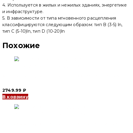
4. Используется в жилых и нежилых зданиях, энергетике
и инфраструктуре.
5. В зависимости от типа мгновенного расцепления
классифицируются следующим образом: тип B (3-5) ln,
тип C (5-10)ln, тип D (10-20)ln
Похожие
Автоматический выключатель YCB9-80M 4P, 50 A, 6kA, D
(CNC Electric)
2749.99
₽
В корзину
Автоматический выключатель YCB7-63N 4P, 32 A, 6kA, C
(CNC Electric)