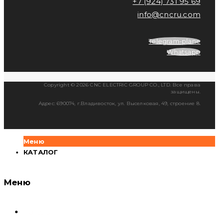
+7 (924) 731 95 69
info@cncru.com
Telegram-plane
Whatsapp
Copyright © 2026 CNC ELECTRIC GROUP CO., LTD. Все права
защищены.
Адрес: 690074, г.Владивосток, ул. Выселковая, 49, строение 8.
Меню
КАТАЛОГ
Меню
Каталог