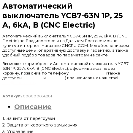
Автоматический
выключатель YCB7-63N 1P, 25
A, 6kA, B (CNC Electric)
Автоматический выключатель YCB7-63N 1P, 25 A, 6kA, B (CNC
Electric) во Владивостоке и на Дальнем Востоке можно
купить в интернет-магазине CNCRU.COM. Мы обеспечиваем
доступные цены, оперативную доставку и гарантию, а также
удобный подбор товаров по параметрам на сайте.
Вы можете приобрести Автоматический выключатель YCB7-
63N 1P, 25 A, 6kA, B (CNC Electric), оформив заказ через
корзину, позвонив по телефону
+ 7 (950) 286 62 09
(также
доступен
whatsapp
и
telegram
) или написав на наш email
info@cncru.com
.
Артикул
2000000036281
Описание
1. Защита от перегрузки
2. Защита от короткого замыкания
3. Управление