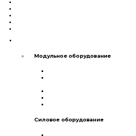
Доставка и оплата
Документация
Сервисный центр и Гарантия
О компании
Контакты
КАТАЛОГ
Модульное оборудование
Автоматические выключатели
Выключатели нагрузки и
переключатели
Дифференциальные автоматы
Модульные контакторы
Устройства защитного отключения
Силовое оборудование
Автоматические выключатели в литом