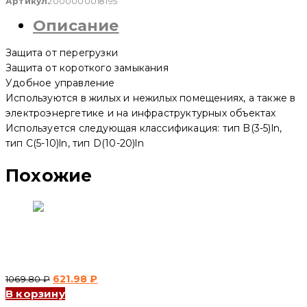
1163.46 ₽.
выключатель
Артикул
2000000018195
YCB6H-
Описание
63
3P,
6
Защита от перегрузки
A,
4.5kA,
Защита от короткого замыкания
D
Удобное управление
(CNC
Используются в жилых и нежилых помещениях, а также в
Electric)
электроэнергетике и на инфраструктурных объектах
Используется следующая классификация: тип B(3-5)ln,
тип C(5-10)ln, тип D(10-20)ln
Похожие
Автоматический выключатель YCB6H-63 3P, 16 A, 4.5kA, C
(CNC Electric)
Первоначальная
Текущая
621.98
₽
1069.80
₽
В корзину
цена
цена: