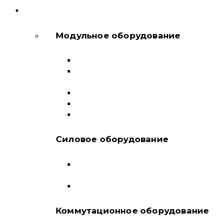
КАТАЛОГ
Модульное оборудование
Автоматические выключатели
Выключатели нагрузки и
переключатели
Дифференциальные автоматы
Модульные контакторы
Устройства защитного отключения
Силовое оборудование
Автоматические выключатели в литом
корпусе
Воздушные выключатели
Коммутационное оборудование