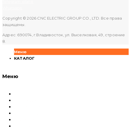
Telegram-plane
Whatsapp
Copyright © 2026 CNC ELECTRIC GROUP CO., LTD. Все права
защищены.
Адрес: 690074, г.Владивосток, ул. Выселковая, 49, строение
8.
Меню
КАТАЛОГ
Меню
Каталог
Доставка и оплата
Документация
Сервисный центр и Гарантия
О компании
Контакты