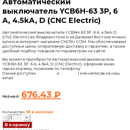
Автоматический
выключатель YCB6H-63 3P, 6
A, 4.5kA, D (CNC Electric)
Автоматический выключатель YCB6H-63 3P, 6 A, 4.5kA, D
(CNC Electric) во Владивостоке и на Дальнем Востоке можно
купить в интернет-магазине CNCRU.COM. Мы обеспечиваем
доступные цены, оперативную доставку и гарантию, а также
удобный подбор товаров по параметрам на сайте.
Вы можете приобрести Автоматический выключатель
YCB6H-63 3P, 6 A, 4.5kA, D (CNC Electric), оформив заказ
через корзину, позвонив по телефону
+ 7 (950) 286 62 09
(также доступен
whatsapp
и
telegram
) или написав на наш
email
info@cncru.com
.
Первоначальная
Текущая
676.43
₽
1163.46
₽
цена
цена:
Количество
58 в наличии
составляла
676.43 ₽.
Количество
товара
В корзину
Автоматический