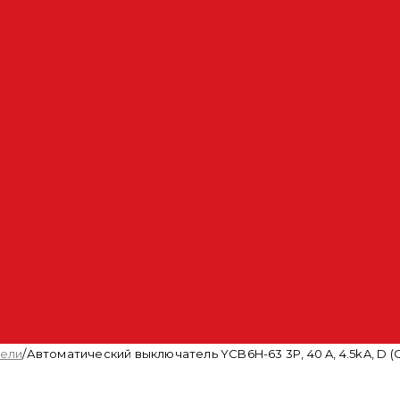
тели
/
Автоматический выключатель YCB6H-63 3P, 40 A, 4.5kA, D (C