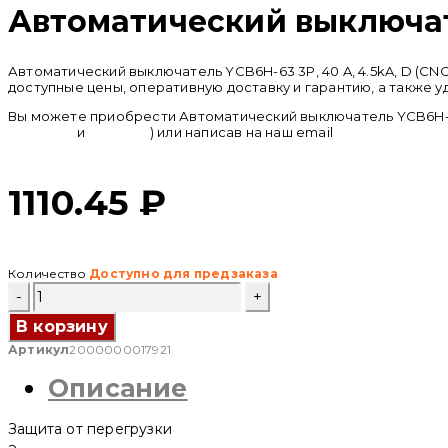
Автоматический выключател
Автоматический выключатель YCB6H-63 3P, 40 A, 4.5kA, D (C
доступные цены, оперативную доставку и гарантию, а также 
Вы можете приобрести Автоматический выключатель YCB6H-63 3
whatsapp
и
telegram
) или написав на наш email
info@cncru.com
1110.45
₽
Количество
Доступно для предзаказа
Количество
товара
Автоматический
В корзину
выключатель
Артикул
2000000017921
YCB6H-
63
Описание
3P,
40
A,
Защита от перегрузки
4.5kA,