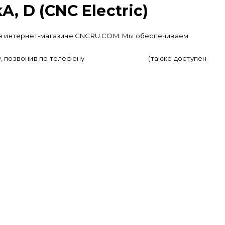
, D (CNC Electric)
ить в интернет-магазине CNCRU.COM. Мы обеспечиваем
у, позвонив по телефону
+ 7 (950) 286 62 09
(также доступен