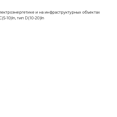
лектроэнергетике и на инфраструктурных объектах
5-10)ln, тип D(10-20)ln
Electric)
 Electric)