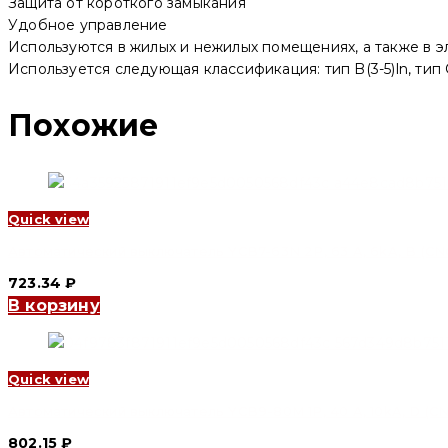
D
Защита от короткого замыкания
(CNC
Удобное управление
Electric)
Используются в жилых и нежилых помещениях, а также в э
Используется следующая классификация: тип B(3-5)ln, тип C(
Похожие
Quick view
Автоматический выключатель YCB7-63N 2P, 63 A, 6kA, B (CNC 
723.34
₽
В корзину
Quick view
Автоматический выключатель YCB9-80M 1P, 40 A, 10kA, D (CNC
802.15
₽