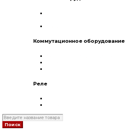
Автоматические выключатели в литом
корпусе
Воздушные выключатели
Коммутационное оборудование
Выключатели нагрузки-рубильники
Контакторы
Пускатели
Реле
Реле напряжения
Полный каталог
+7 (924) 731 95 69