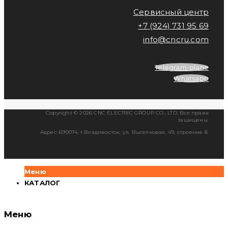
Сервисный центр
+7 (924) 731 95 69
info@cncru.com
Telegram-plane
Whatsapp
Copyright © 2026 CNC ELECTRIC GROUP CO., LTD. Все права
защищены.
Адрес: 690074, г.Владивосток, ул. Выселковая, 49, строение 8.
Меню
КАТАЛОГ
Меню