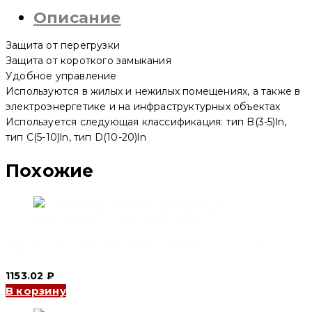
YCB6H-
Описание
63
2P,
50
Защита от перегрузки
A,
4.5kA,
Защита от короткого замыкания
C
Удобное управление
(CNC
Используются в жилых и нежилых помещениях, а также в
Electric)
электроэнергетике и на инфраструктурных объектах
Используется следующая классификация: тип B(3-5)ln,
тип C(5-10)ln, тип D(10-20)ln
Похожие
Автоматический выключатель YCB7-63N 3P, 16 A, 6kA, C
(CNC Electric)
1153.02
₽
В корзину