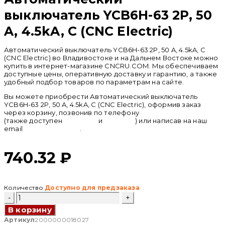
выключатель YCB6H-63 2P, 50
A, 4.5kA, C (CNC Electric)
Автоматический выключатель YCB6H-63 2P, 50 A, 4.5kA, C
(CNC Electric) во Владивостоке и на Дальнем Востоке можно
купить в интернет-магазине CNCRU.COM. Мы обеспечиваем
доступные цены, оперативную доставку и гарантию, а также
удобный подбор товаров по параметрам на сайте.
Вы можете приобрести Автоматический выключатель
YCB6H-63 2P, 50 A, 4.5kA, C (CNC Electric), оформив заказ
через корзину, позвонив по телефону
+ 7 (950) 286 62 09
(также доступен
whatsapp
и
telegram
) или написав на наш
email
info@cncru.com
.
740.32
₽
Количество
Доступно для предзаказа
Количество
товара
В корзину
Автоматический
выключатель
Артикул
2000000018027