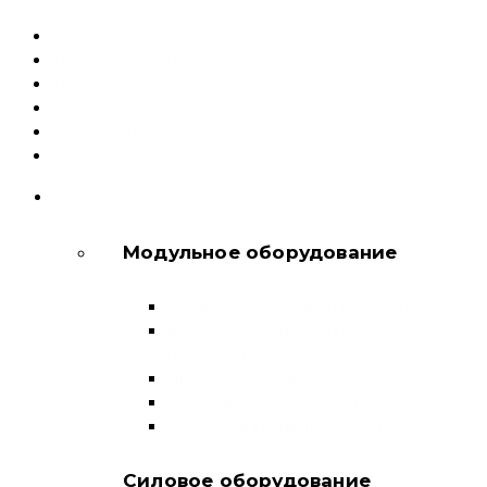
Каталог
Доставка и оплата
Документация
Сервисный центр и Гарантия
О компании
Контакты
КАТАЛОГ
Модульное оборудование
Автоматические выключатели
Выключатели нагрузки и
переключатели
Дифференциальные автоматы
Модульные контакторы
Устройства защитного отключения
Силовое оборудование