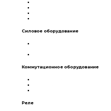
Выключатели нагрузки и переключатели
Дифференциальные автоматы
Модульные контакторы
Устройства защитного отключения
Силовое оборудование
Автоматические выключатели в литом
корпусе
Воздушные выключатели
Коммутационное оборудование
Выключатели нагрузки-рубильники
Контакторы
Пускатели
Реле