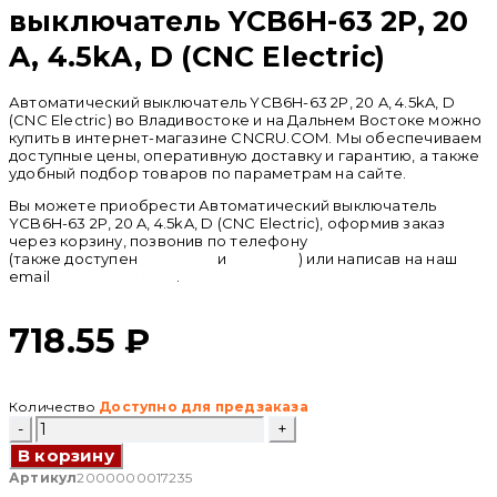
выключатель YCB6H-63 2P, 20
A, 4.5kA, D (CNC Electric)
Автоматический выключатель YCB6H-63 2P, 20 A, 4.5kA, D
(CNC Electric) во Владивостоке и на Дальнем Востоке можно
купить в интернет-магазине CNCRU.COM. Мы обеспечиваем
доступные цены, оперативную доставку и гарантию, а также
удобный подбор товаров по параметрам на сайте.
Вы можете приобрести Автоматический выключатель
YCB6H-63 2P, 20 A, 4.5kA, D (CNC Electric), оформив заказ
через корзину, позвонив по телефону
+ 7 (950) 286 62 09
(также доступен
whatsapp
и
telegram
) или написав на наш
email
info@cncru.com
.
718.55
₽
Количество
Доступно для предзаказа
Количество
товара
В корзину
Автоматический
выключатель
Артикул
2000000017235
YCB6H-