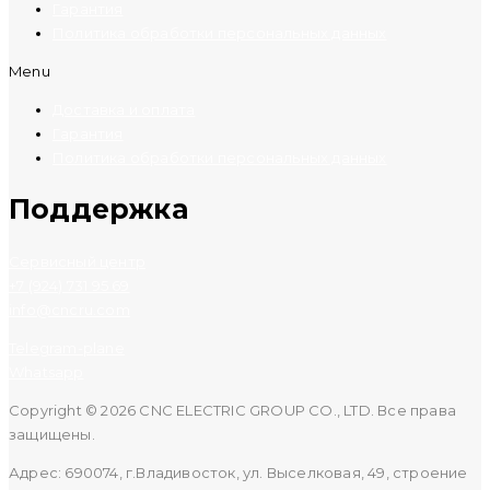
Гарантия
Политика обработки персональных данных
Menu
Доставка и оплата
Гарантия
Политика обработки персональных данных
Поддержка
Сервисный центр
+7 (924) 731 95 69
info@cncru.com
Telegram-plane
Whatsapp
Copyright © 2026 CNC ELECTRIC GROUP CO., LTD. Все права
защищены.
Адрес: 690074, г.Владивосток, ул. Выселковая, 49, строение