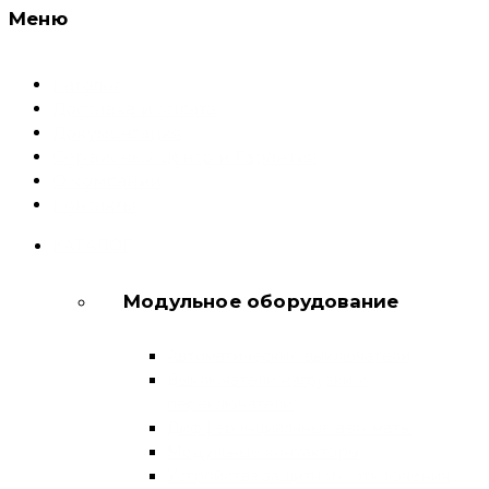
Меню
Каталог
Доставка и оплата
Документация
Сервисный центр и Гарантия
О компании
Контакты
КАТАЛОГ
Модульное оборудование
Автоматические выключатели
Выключатели нагрузки и
переключатели
Дифференциальные автоматы
Модульные контакторы
Устройства защитного отключения