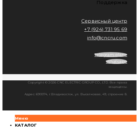
Поддержка
Сервисный центр
+7 (924) 731 95 69
info@cncru.com
Telegram-plane
Whatsapp
Copyright © 2026 CNC ELECTRIC GROUP CO., LTD. Все права
защищены.
Адрес: 690074, г.Владивосток, ул. Выселковая, 49, строение 8.
Меню
КАТАЛОГ