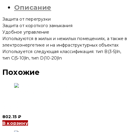
YCB6H-
Описание
63
1P,
3
Защита от перегрузки
A,
4.5kA,
Защита от короткого замыкания
B
Удобное управление
(CNC
Используются в жилых и нежилых помещениях, а также в
Electric)
электроэнергетике и на инфраструктурных объектах
Используется следующая классификация: тип B(3-5)ln,
тип C(5-10)ln, тип D(10-20)ln
Похожие
Автоматический выключатель YCB9-80M 1P, 40 A, 10kA, D
(CNC Electric)
802.15
₽
В корзину