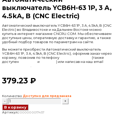
выключатель YCB6H-63 1P, 3 A,
4.5kA, B (CNC Electric)
Автоматический выключатель YCB6H-63 1P, 3 A, 4.5kA, B (CNC
Electric) во Владивостоке и на Дальнем Востоке можно
купить в интернет-магазине CNCRU.COM. Мы обеспечиваем
доступные цены, оперативную доставку и гарантию, а также
удобный подбор товаров по параметрам на сайте.
Вы можете приобрести Автоматический выключатель
YCB6H-63 1P, 3 A, 4.5kA, B (CNC Electric), оформив заказ через
корзину, позвонив по телефону
+ 7 (950) 286 62 09
(также
доступен
whatsapp
и
telegram
) или написав на наш email
info@cncru.com
.
379.23
₽
Количество
Доступно для предзаказа
Количество
товара
В корзину
Автоматический
выключатель
Артикул
2000000017457