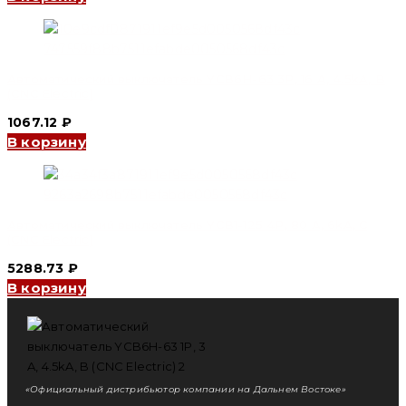
Автоматический выключатель YCB6H-63 3P, 16 A, 4.5kA, B
(CNC Electric)
1067.12
₽
В корзину
Автоматический выключатель YCB1-125 4P, 80 A, 6kA, C
(CNC Electric)
5288.73
₽
В корзину
«Официальный дистрибьютор компании на Дальнем Востоке»