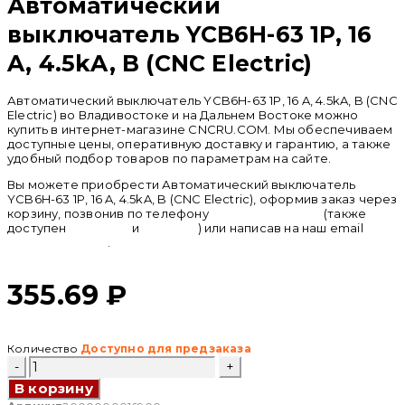
Автоматический
выключатель YCB6H-63 1P, 16
A, 4.5kA, B (CNC Electric)
Автоматический выключатель YCB6H-63 1P, 16 A, 4.5kA, B (CNC
Electric) во Владивостоке и на Дальнем Востоке можно
купить в интернет-магазине CNCRU.COM. Мы обеспечиваем
доступные цены, оперативную доставку и гарантию, а также
удобный подбор товаров по параметрам на сайте.
Вы можете приобрести Автоматический выключатель
YCB6H-63 1P, 16 A, 4.5kA, B (CNC Electric), оформив заказ через
корзину, позвонив по телефону
+ 7 (950) 286 62 09
(также
доступен
whatsapp
и
telegram
) или написав на наш email
info@cncru.com
.
355.69
₽
Количество
Доступно для предзаказа
Количество
товара
В корзину
Автоматический