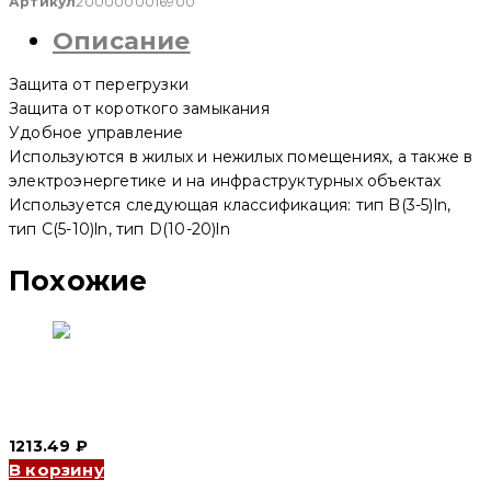
выключатель
Артикул
2000000016900
YCB6H-
Описание
63
1P,
16
Защита от перегрузки
A,
4.5kA,
Защита от короткого замыкания
B
Удобное управление
(CNC
Используются в жилых и нежилых помещениях, а также в
Electric)
электроэнергетике и на инфраструктурных объектах
Используется следующая классификация: тип B(3-5)ln,
тип C(5-10)ln, тип D(10-20)ln
Похожие
Автоматический выключатель YCB9-80M 2P, 16 A, 6kA, D
(CNC Electric)
1213.49
₽
В корзину