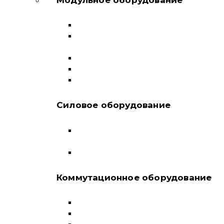
Автоматические выключатели
Выключатели нагрузки и
переключатели
Дифференциальные автоматы
Модульные контакторы
Устройства защитного отключения
Силовое оборудование
Автоматические выключатели в литом
корпусе
Воздушные выключатели
Коммутационное оборудование
Выключатели нагрузки-рубильники
Контакторы