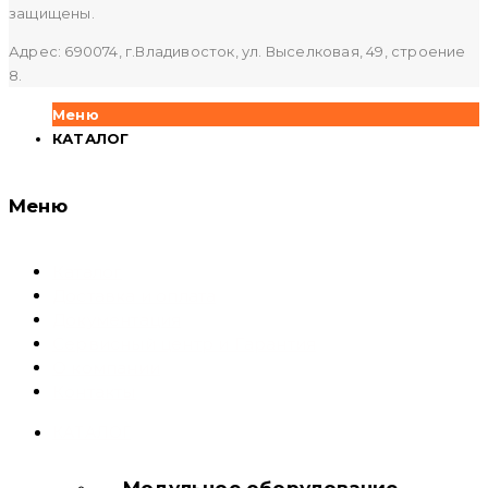
защищены.
Адрес: 690074, г.Владивосток, ул. Выселковая, 49, строение
8.
Меню
КАТАЛОГ
Меню
Каталог
Доставка и оплата
Документация
Сервисный центр и Гарантия
О компании
Контакты
КАТАЛОГ
Модульное оборудование