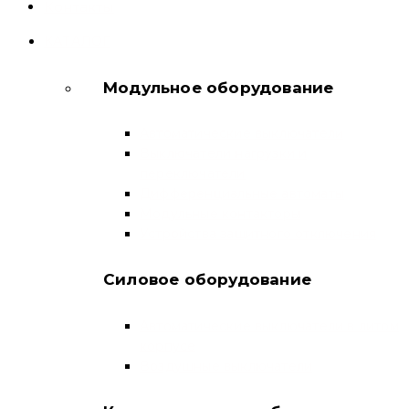
Контакты
КАТАЛОГ
Модульное оборудование
Автоматические выключатели
Выключатели нагрузки и
переключатели
Дифференциальные автоматы
Модульные контакторы
Устройства защитного отключения
Силовое оборудование
Автоматические выключатели в литом
корпусе
Воздушные выключатели