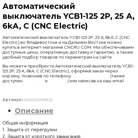
Автоматический
выключатель YCB1-125 2P, 25 A,
6kA, C (CNC Electric)
Автоматический выключатель YCB1-125 2P, 25 A, 6kA, C (CNC
Electric) во Владивостоке и на Дальнем Востоке можно
купить в интернет-магазине CNCRU.COM. Мы обеспечиваем
доступные цены, оперативную доставку и гарантию, а также
удобный подбор товаров по параметрам на сайте.
Вы можете приобрести Автоматический выключатель YCB1-
125 2P, 25 A, 6kA, C (CNC Electric), оформив заказ через
корзину, позвонив по телефону
+ 7 (950) 286 62 09
(также
доступен
whatsapp
и
telegram
) или написав на наш email
info@cncru.com
.
Артикул
2000000016122
Описание
Общая информация
1. Защита от перегрузки
2. Защита от короткого замыкания