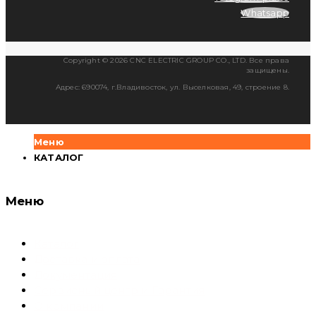
Whatsapp
Copyright © 2026 CNC ELECTRIC GROUP CO., LTD. Все права
защищены.
Адрес: 690074, г.Владивосток, ул. Выселковая, 49, строение 8.
Меню
КАТАЛОГ
Меню
Каталог
Доставка и оплата
Документация
Сервисный центр и Гарантия
О компании