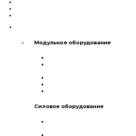
Сервисный центр и Гарантия
О компании
Контакты
КАТАЛОГ
Модульное оборудование
Автоматические выключатели
Выключатели нагрузки и
переключатели
Дифференциальные автоматы
Модульные контакторы
Устройства защитного отключения
Силовое оборудование
Автоматические выключатели в литом
корпусе
Воздушные выключатели