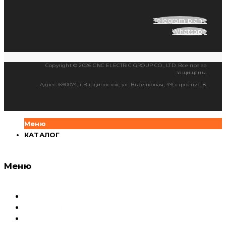
Telegram-plane
Whatsapp
Copyright © 2026 CNC ELECTRIC GROUP CO., LTD. Все права
защищены.
Адрес: 690074, г.Владивосток, ул. Выселковая, 49, строение 8.
Меню
КАТАЛОГ
Меню
Каталог
Доставка и оплата
Документация