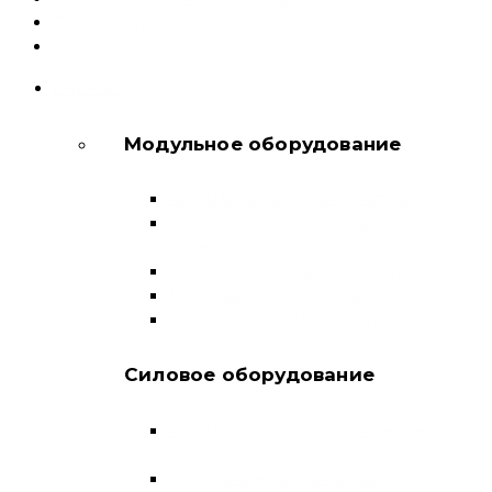
О компании
Контакты
КАТАЛОГ
Модульное оборудование
Автоматические выключатели
Выключатели нагрузки и
переключатели
Дифференциальные автоматы
Модульные контакторы
Устройства защитного отключения
Силовое оборудование
Автоматические выключатели в литом
корпусе
Воздушные выключатели