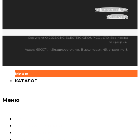
Telegram-plane
Whatsapp
Copyright © 2026 CNC ELECTRIC GROUP CO., LTD. Все права
защищены.
Адрес: 690074, г.Владивосток, ул. Выселковая, 49, строение 8.
Меню
КАТАЛОГ
Меню
Каталог
Доставка и оплата
Документация
Сервисный центр и Гарантия