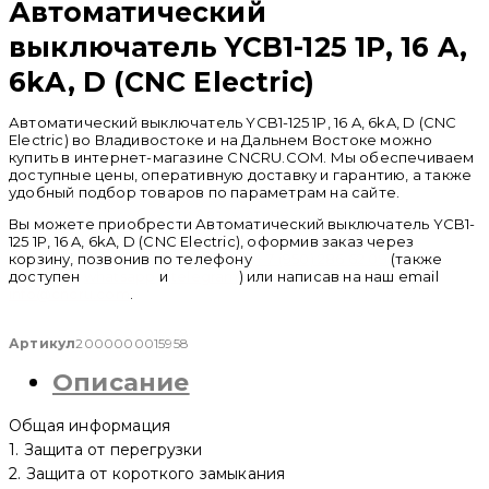
Автоматический
выключатель YCB1-125 1P, 16 A,
6kA, D (CNC Electric)
Автоматический выключатель YCB1-125 1P, 16 A, 6kA, D (CNC
Electric) во Владивостоке и на Дальнем Востоке можно
купить в интернет-магазине CNCRU.COM. Мы обеспечиваем
доступные цены, оперативную доставку и гарантию, а также
удобный подбор товаров по параметрам на сайте.
Вы можете приобрести Автоматический выключатель YCB1-
125 1P, 16 A, 6kA, D (CNC Electric), оформив заказ через
корзину, позвонив по телефону
+ 7 (950) 286 62 09
(также
доступен
whatsapp
и
telegram
) или написав на наш email
info@cncru.com
.
Артикул
2000000015958
Описание
Общая информация
1. Защита от перегрузки
2. Защита от короткого замыкания