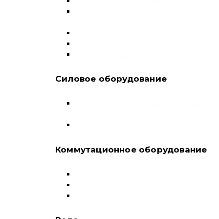
Автоматические выключатели
Выключатели нагрузки и
переключатели
Дифференциальные автоматы
Модульные контакторы
Устройства защитного отключения
Силовое оборудование
Автоматические выключатели в литом
корпусе
Воздушные выключатели
Коммутационное оборудование
Выключатели нагрузки-рубильники
Контакторы
Пускатели