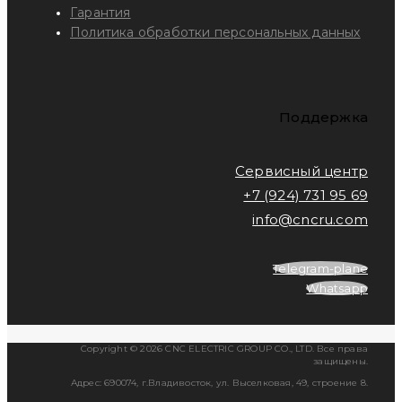
Гарантия
Политика обработки персональных данных
Поддержка
Сервисный центр
+7 (924) 731 95 69
info@cncru.com
Telegram-plane
Whatsapp
Copyright © 2026 CNC ELECTRIC GROUP CO., LTD. Все права
защищены.
Адрес: 690074, г.Владивосток, ул. Выселковая, 49, строение 8.