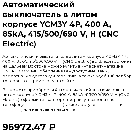
Автоматический
выключатель в литом
корпусе YCM3Y 4P, 400 A,
85kA, 415/500/690 V, H (CNC
Electric)
Автоматический выключатель в литом корпусе YCM3Y 4P,
400 A, 85kA, 415/500/690 V, H (CNC Electric) во Владивостоке и
на Дальнем Востоке можно купить в интернет-магазине
CNCRU.COM. Мы обеспечиваем доступные цены,
оперативную доставку и гарантию, а также удобный подбор
товаров по параметрам на сайте.
Вы можете приобрести Автоматический выключатель в
литом корпусе YCM3Y 4P, 400 A, 85kA, 415/500/690 V, H (CNC
Electric), оформив заказ через корзину, позвонив по
телефону
+ 7 (950) 286 62 09
(также доступен
whatsapp
и
telegram
) или написав на наш email
info@cncru.com
.
96972.47
₽