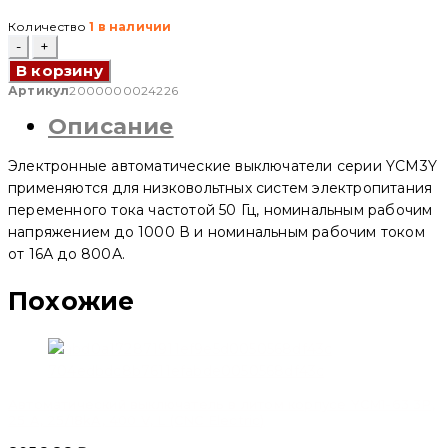
Количество
1 в наличии
Количество
товара
В корзину
Автоматический
выключатель
Артикул
2000000024226
в
Описание
литом
корпусе
YCM3Y
Электронные автоматические выключатели серии YCM3Y
4P,
400
применяются для низковольтных систем электропитания
A,
переменного тока частотой 50 Гц, номинальным рабочим
85kA,
напряжением до 1000 В и номинальным рабочим током
415/500/690
V,
от 16А до 800А.
H
(CNC
Похожие
Electric)
Автоматический выключатель в литом корпусе YCM1-63 3P,
25 A, 25/18kA, 400 V, L (CNC Electric)