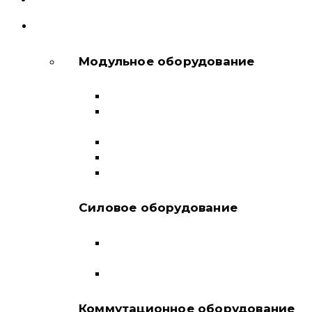
КАТАЛОГ
Модульное оборудование
Автоматические выключатели
Выключатели нагрузки и
переключатели
Дифференциальные автоматы
Модульные контакторы
Устройства защитного отключения
Силовое оборудование
Автоматические выключатели в литом
корпусе
Воздушные выключатели
Коммутационное оборудование