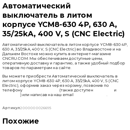
Автоматический
выключатель в литом
корпусе YCM8-630 4P, 630 A,
35/25kA, 400 V, S (CNC Electric)
Автоматический выключатель в литом корпусе YCM8-630 4P,
630 A, 35/25kA, 400 V, S (CNC Electric) во Владивостоке и на
Дальнем Востоке можно купить в интернет-магазине
CNCRU.COM. Мы обеспечиваем доступные цены,
оперативную доставку и гарантию, а также удобный подбор
товаров по параметрам на сайте.
Вы можете приобрести Автоматический выключатель в
литом корпусе YCM8-630 4P, 630 A, 35/25kA, 400 V, S (CNC
Electric), оформив заказ через корзину, позвонив по
телефону
+ 7 (950) 286 62 09
(также доступен
whatsapp
и
telegram
) или написав на наш email
info@cncru.com
.
Артикул
2000000026695
Похожие