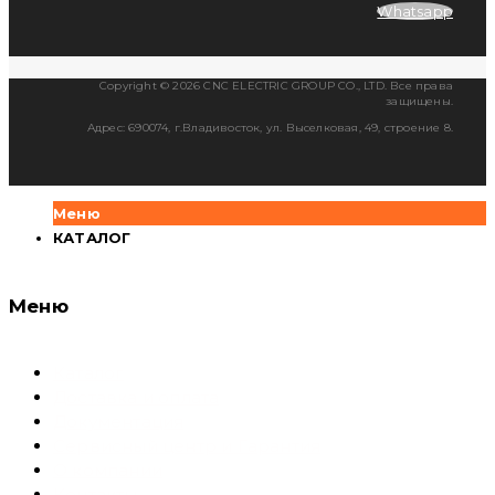
Whatsapp
Copyright © 2026 CNC ELECTRIC GROUP CO., LTD. Все права
защищены.
Адрес: 690074, г.Владивосток, ул. Выселковая, 49, строение 8.
Меню
КАТАЛОГ
Меню
Каталог
Доставка и оплата
Документация
Сервисный центр и Гарантия
О компании
Контакты