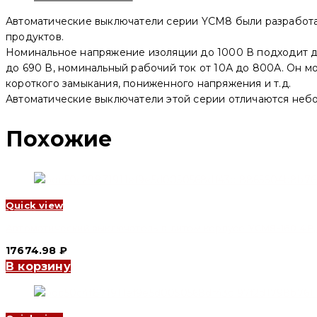
YCM8-
160
Автоматические выключатели серии YCM8 были разработа
4P,
40
продуктов.
A,
Номинальное напряжение изоляции до 1000 В подходит дл
25/18kA,
до 690 В, номинальный рабочий ток от 10А до 800А. Он м
400
V,
короткого замыкания, пониженного напряжения и т.д.
S
Автоматические выключатели этой серии отличаются неб
(CNC
Electric)
Похожие
Quick view
Автоматический выключатель в литом корпусе YCM8-160 4P, 16 
17674.98
₽
В корзину