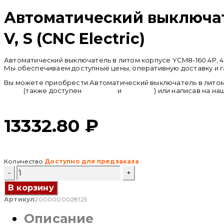
Автоматический выключате
V, S (CNC Electric)
Автоматический выключатель в литом корпусе YCM8-160 4P, 40 
Мы обеспечиваем доступные цены, оперативную доставку и г
Вы можете приобрести Автоматический выключатель в литом кор
62 09
(также доступен
whatsapp
и
telegram
) или написав на на
13332.80
₽
Количество
Доступно для предзаказа
Количество
товара
Автоматический
В корзину
выключатель
Артикул
2000000028125
в
литом
Описание
корпусе