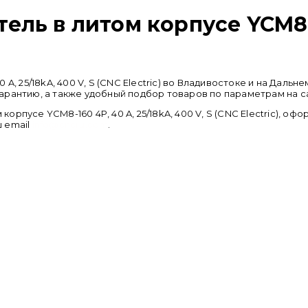
ль в литом корпусе YCM8-16
A, 25/18kA, 400 V, S (CNC Electric) во Владивостоке и на Дал
арантию, а также удобный подбор товаров по параметрам на с
пусе YCM8-160 4P, 40 A, 25/18kA, 400 V, S (CNC Electric), оф
ш email
info@cncru.com
.