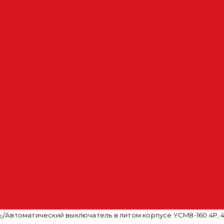
ь
/
Автоматический выключатель в литом корпусе YCM8-160 4P, 40 A,