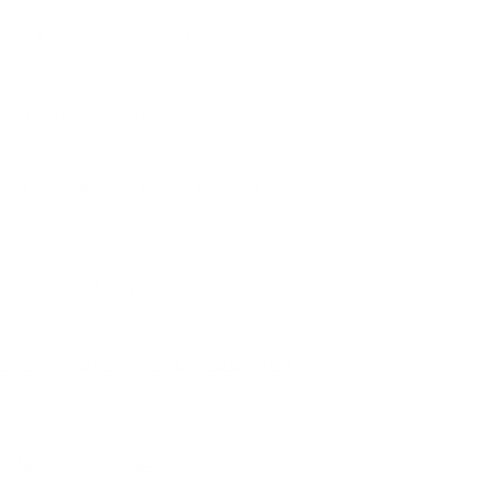
5 A, 50/35kA, 400 V, H (CNC Electric)
 A 15/10kA 400V S (CNC Electric)
 A, 35/22kA, 230 V, L (CNC Electric)