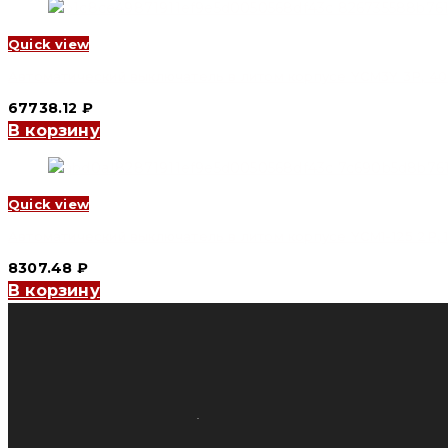
Quick view
Автоматический выключатель в литом корпусе YCM3Y 3P, 400 A
67738.12
₽
В корзину
Quick view
Автоматический выключатель в литом корпусе YCM1-125 2P, 125
8307.48
₽
В корзину