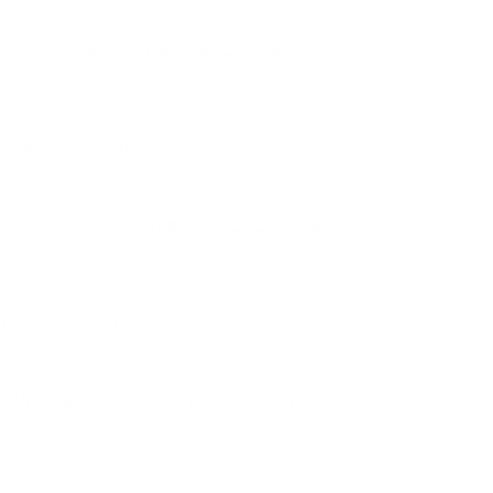
, 85kA, 415/500/690 V, H (CNC Electric)
0 A, 35/22kA, 400/690 V, L (CNC Electric)
 A, 25/18kA, 400 V, S (CNC Electric)