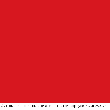
ь
/
Автоматический выключатель в литом корпусе YCM1-250 3P, 250 A