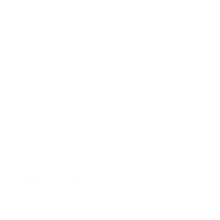
, 50kA, 415/500/690 V, N (CNC Electric)
0 A, 50/35kA, 400 V, H (CNC Electric)
0 A, 35/22kA, 400/690 V, L (CNC Electric)