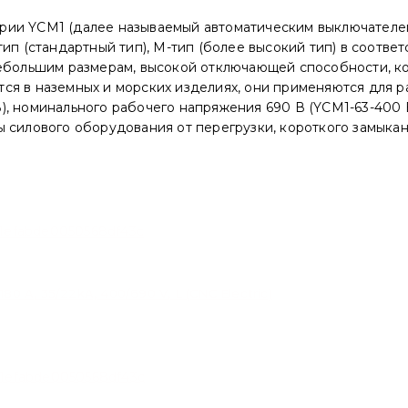
рии YCM1 (далее называемый автоматическим выключателе
тип (стандартный тип), M-тип (более высокий тип) в соот
небольшим размерам, высокой отключающей способности, ко
я в наземных и морских изделиях, они применяются для ра
, номинального рабочего напряжения 690 В (YCM1-63-400 В)
 силового оборудования от перегрузки, короткого замыкан
0 A, 35/22kA, 400/690 V, L (CNC Electric)