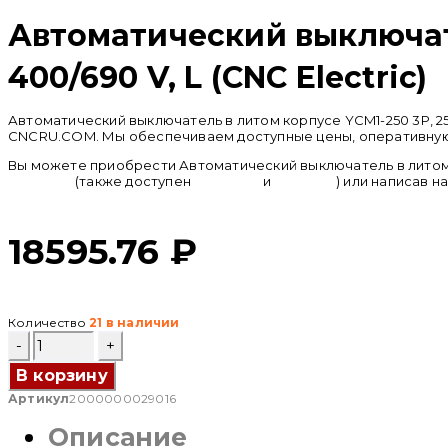
Автоматический выключате
400/690 V, L (CNC Electric)
Автоматический выключатель в литом корпусе YCM1-250 3P, 250
CNCRU.COM. Мы обеспечиваем доступные цены, оперативную д
Вы можете приобрести Автоматический выключатель в литом кор
286 62 09
(также доступен
whatsapp
и
telegram
) или написав н
18595.76
₽
Количество
21 в наличии
Количество
товара
Автоматический
В корзину
выключатель
Артикул
2000000029016
в
литом
Описание
корпусе