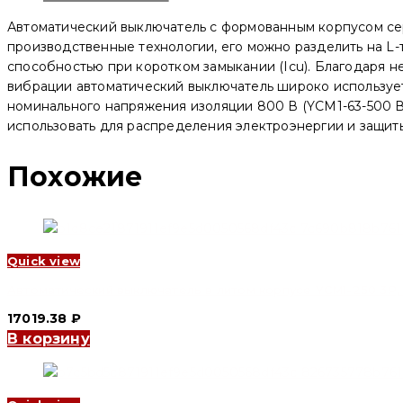
YCM1-
250
Автоматический выключатель с формованным корпусом се
3P,
250
производственные технологии, его можно разделить на L-
A,
способностью при коротком замыкании (Icu). Благодаря 
35/22kA,
вибрации автоматический выключатель широко используетс
400/690
V,
номинального напряжения изоляции 800 В (YCM1-63-500 В)
L
использовать для распределения электроэнергии и защиты
(CNC
Electric)
Похожие
Quick view
Автоматический выключатель в литом корпусе YCM1-250 3P, 18
17019.38
₽
В корзину