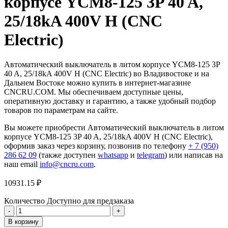
корпусе YCM8-125 3P 40 A,
25/18kA 400V H (CNC
Electric)
Автоматический выключатель в литом корпусе YCM8-125 3P
40 A, 25/18kA 400V H (CNC Electric) во Владивостоке и на
Дальнем Востоке можно купить в интернет-магазине
CNCRU.COM. Мы обеспечиваем доступные цены,
оперативную доставку и гарантию, а также удобный подбор
товаров по параметрам на сайте.
Вы можете приобрести Автоматический выключатель в литом
корпусе YCM8-125 3P 40 A, 25/18kA 400V H (CNC Electric),
оформив заказ через корзину, позвонив по телефону
+ 7 (950)
286 62 09
(также доступен
whatsapp
и
telegram
) или написав на
наш email
info@cncru.com
.
10931.15
₽
Количество
Доступно для предзаказа
Количество
товара
В корзину
Автоматический