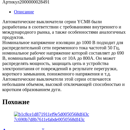
Артикул
2000000028491
выключатель
в
Описание
литом
корпусе
Автоматические выключатели серии YCM8 были
YCM8-
разработаны в соответствии с требованиями внутреннего и
125
международного рынка, а также особенностями аналогичных
3P
продуктов.
40
Номинальное напряжение изоляции до 1000 В подходит для
A,
распределительной сети переменного тока частотой 50 Гц,
25/18kA
номинальное рабочее напряжение которой составляет до 690
400V
В, номинальный рабочий ток от 10А до 800А. Он может
H
распределять мощность, защищать цепь и устройства
(CNC
электропитания от повреждений в результате перегрузки,
Electric)
короткого замыкания, пониженного напряжения и т.д.
Автоматические выключатели этой серии отличаются
небольшим объемом, высокой отключающей способностью и
коротким образованием дуги.
Похожие