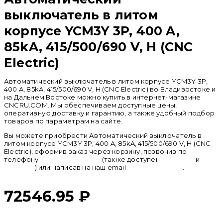
выключатель в литом
корпусе YCM3Y 3P, 400 A,
85kA, 415/500/690 V, H (CNC
Electric)
Автоматический выключатель в литом корпусе YCM3Y 3P,
400 A, 85kA, 415/500/690 V, H (CNC Electric) во Владивостоке и
на Дальнем Востоке можно купить в интернет-магазине
CNCRU.COM. Мы обеспечиваем доступные цены,
оперативную доставку и гарантию, а также удобный подбор
товаров по параметрам на сайте.
Вы можете приобрести Автоматический выключатель в
литом корпусе YCM3Y 3P, 400 A, 85kA, 415/500/690 V, H (CNC
Electric), оформив заказ через корзину, позвонив по
телефону
+ 7 (950) 286 62 09
(также доступен
whatsapp
и
telegram
) или написав на наш email
info@cncru.com
.
72546.95
₽