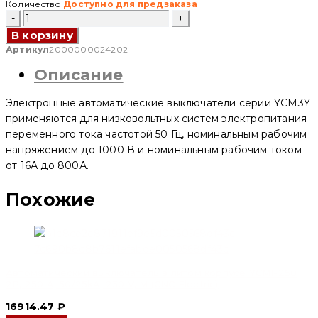
Количество
Доступно для предзаказа
Количество
товара
В корзину
Автоматический
выключатель
Артикул
2000000024202
в
Описание
литом
корпусе
YCM3Y
Электронные автоматические выключатели серии YCM3Y
3P,
400
применяются для низковольтных систем электропитания
A,
переменного тока частотой 50 Гц, номинальным рабочим
85kA,
напряжением до 1000 В и номинальным рабочим током
415/500/690
V,
от 16А до 800А.
H
(CNC
Похожие
Electric)
Автоматический выключатель в литом корпусе YCM1-250
2P, 250 A, 50/25kA, 230 V, M (CNC Electric)
16914.47
₽