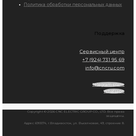
Политика обработки персональных данных
Поддержка
Сервисный центр
+7 (924) 731 95 69
info@cncru.com
Telegram-plane
Whatsapp
Copyright © 2026 CNC ELECTRIC GROUP CO., LTD. Все права
защищены.
Адрес: 690074, г.Владивосток, ул. Выселковая, 49, строение 8.