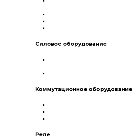
Выключатели нагрузки и
переключатели
Дифференциальные автоматы
Модульные контакторы
Устройства защитного отключения
Силовое оборудование
Автоматические выключатели в литом
корпусе
Воздушные выключатели
Коммутационное оборудование
Выключатели нагрузки-рубильники
Контакторы
Пускатели
Реле