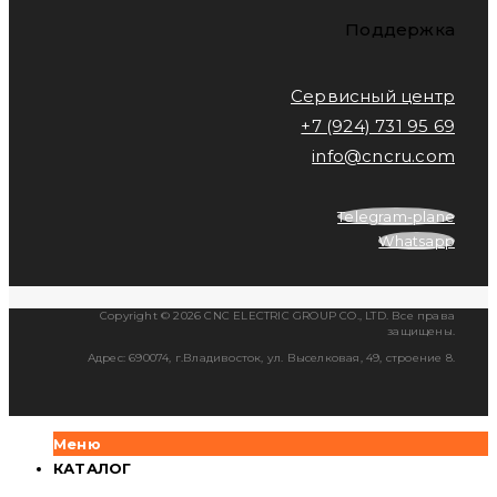
Поддержка
Сервисный центр
+7 (924) 731 95 69
info@cncru.com
Telegram-plane
Whatsapp
Copyright © 2026 CNC ELECTRIC GROUP CO., LTD. Все права
защищены.
Адрес: 690074, г.Владивосток, ул. Выселковая, 49, строение 8.
Меню
КАТАЛОГ