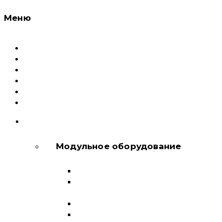
Меню
Каталог
Доставка и оплата
Документация
Сервисный центр и Гарантия
О компании
Контакты
КАТАЛОГ
Модульное оборудование
Автоматические выключатели
Выключатели нагрузки и
переключатели
Дифференциальные автоматы
Модульные контакторы