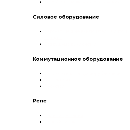
Устройства защитного отключения
Силовое оборудование
Автоматические выключатели в литом
корпусе
Воздушные выключатели
Коммутационное оборудование
Выключатели нагрузки-рубильники
Контакторы
Пускатели
Реле
Реле напряжения
Полный каталог