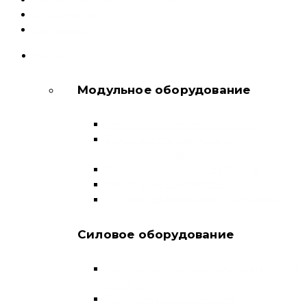
О компании
Контакты
КАТАЛОГ
Модульное оборудование
Автоматические выключатели
Выключатели нагрузки и
переключатели
Дифференциальные автоматы
Модульные контакторы
Устройства защитного отключения
Силовое оборудование
Автоматические выключатели в литом
корпусе
Воздушные выключатели