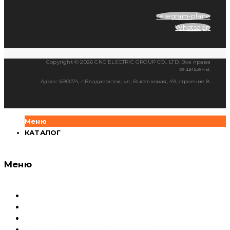
Telegram-plane
Whatsapp
Copyright © 2026 CNC ELECTRIC GROUP CO., LTD. Все права
защищены.
Адрес: 690074, г.Владивосток, ул. Выселковая, 49, строение 8.
Меню
КАТАЛОГ
Меню
Каталог
Доставка и оплата
Документация
Сервисный центр и Гарантия