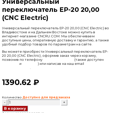
Универсальный
переключатель EP-20 20,00
(CNC Electric)
Универсальный переключатель EP-20 20,00 (CNC Electric) во
Владивостоке и на Дальнем Востоке можно купить в
интернет-магазине CNCRU.COM. Мы обеспечиваем
доступные цены, оперативную доставку и гарантию, а также
удобный подбор товаров по параметрам на сайте.
Вы можете приобрести Универсальный переключатель EP-
20 20,00 (CNC Electric), оформив заказ через корзину,
позвонив по телефону
+ 7 (950) 286 62 09
(также доступен
whatsapp
и
telegram
) или написав на наш email
info@cncru.com
.
1390.62
₽
Количество
Доступно для предзаказа
Количество
товара
В корзину
Универсальный